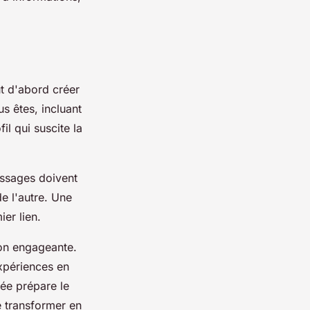
ut d'abord créer
us êtes, incluant
l qui suscite la
essages doivent
de l'autre. Une
er lien.
tion engageante.
expériences en
ée prépare le
se transformer en