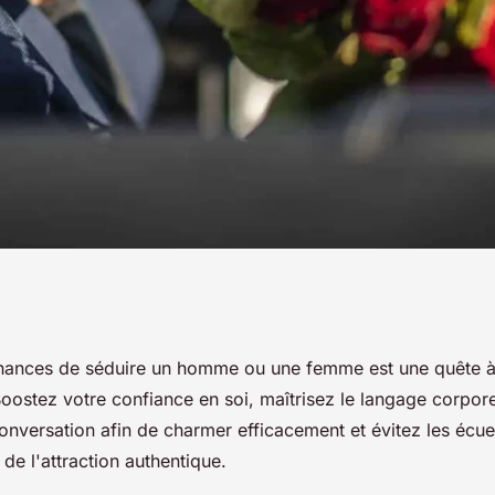
ion : comment
hances de séduire un homme ou une femme est une quête à l
Boostez votre confiance en soi, maîtrisez le langage corpore
ces ?
conversation afin de charmer efficacement et évitez les écue
 de l'attraction authentique.