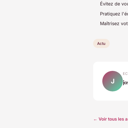
Évitez de vou
Pratiquez l'é
Maîtrisez vo
Actu
EC
J
j
← Voir tous les a