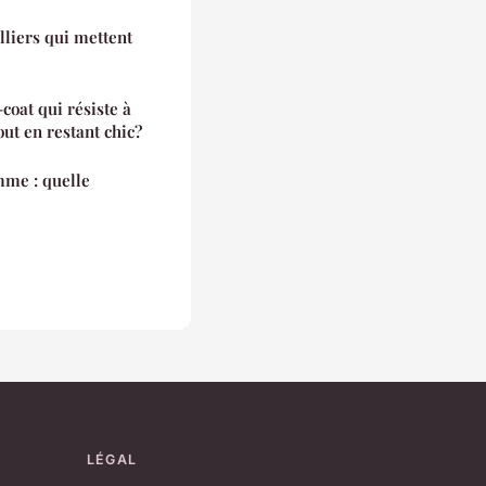
lliers qui mettent
oat qui résiste à
tout en restant chic?
mme : quelle
LÉGAL