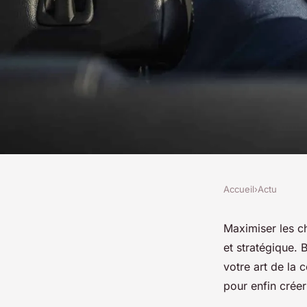
Accueil
›
Actu
ACTU
Conseils de séduct
Maximiser les c
et stratégique. 
maximiser vos chan
votre art de la 
pour enfin créer