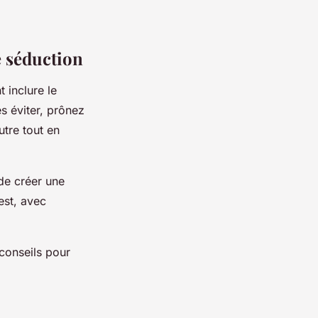
e séduction
 inclure le
s éviter, prônez
utre tout en
de créer une
est, avec
 conseils pour