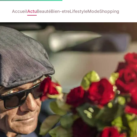
Accueil
Actu
Beauté
Bien-etre
Lifestyle
Mode
Shopping