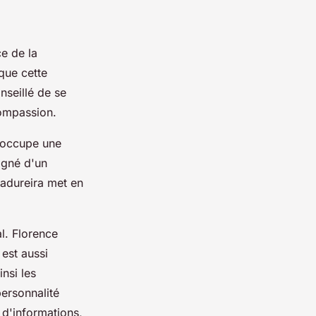
ce de la
 que cette
nseillé de se
compassion.
l occupe une
agné d'un
Madureira met en
al. Florence
est aussi
insi les
personnalité
 d'informations,