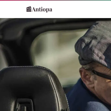
📰
Antiopa