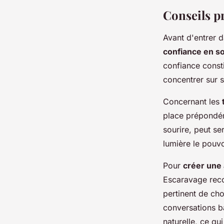
josèphe
•
18 mars 2024
•
3 min de lecture
Conseils p
Avant d'entrer da
confiance en so
confiance consti
concentrer sur s
Concernant les
place prépondér
sourire, peut se
lumière le pouvo
Pour
créer une
Escaravage recom
pertinent de cho
conversations ba
naturelle, ce qu