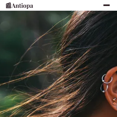
📰
Antiopa