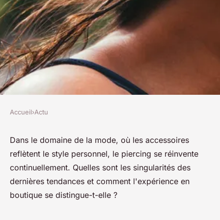
Accueil
›
Actu
ACTU
Piercing shop : les tendances
Dans le domaine de la mode, où les accessoires
reflètent le style personnel, le piercing se réinvente
actuelles et l'expérience en
continuellement. Quelles sont les singularités des
boutique
dernières tendances et comment l'expérience en
boutique se distingue-t-elle ?
josèphe
•
28 mars 2024
•
3 min de lecture