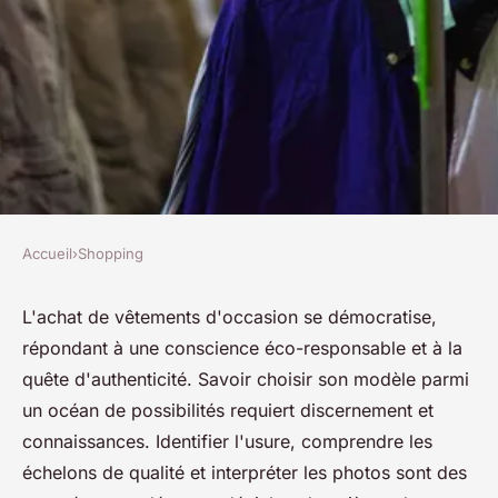
Accueil
›
Shopping
SHOPPING
Vêtements d'occasion : quel
L'achat de vêtements d'occasion se démocratise,
répondant à une conscience éco-responsable et à la
modèle choisir ?
quête d'authenticité. Savoir choisir son modèle parmi
un océan de possibilités requiert discernement et
josèphe
•
6 avril 2024
•
3 min de lecture
connaissances. Identifier l'usure, comprendre les
échelons de qualité et interpréter les photos sont des