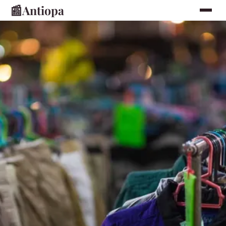
📰
Antiopa