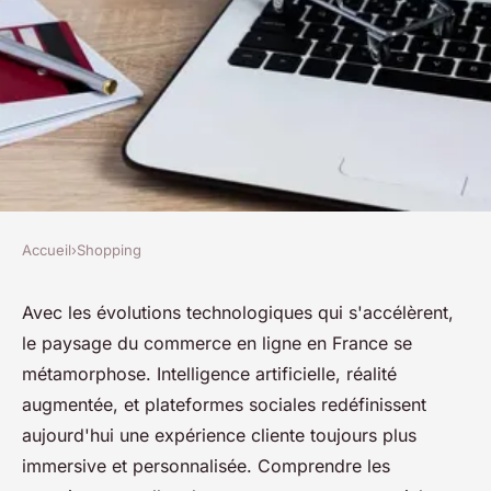
Accueil
›
Shopping
SHOPPING
Les dernières tendances du e-
Avec les évolutions technologiques qui s'accélèrent,
le paysage du commerce en ligne en France se
commerce en france
métamorphose. Intelligence artificielle, réalité
décryptées
augmentée, et plateformes sociales redéfinissent
aujourd'hui une expérience cliente toujours plus
josèphe
•
6 avril 2024
•
3 min de lecture
immersive et personnalisée. Comprendre les