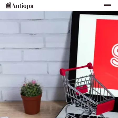
📰
Antiopa