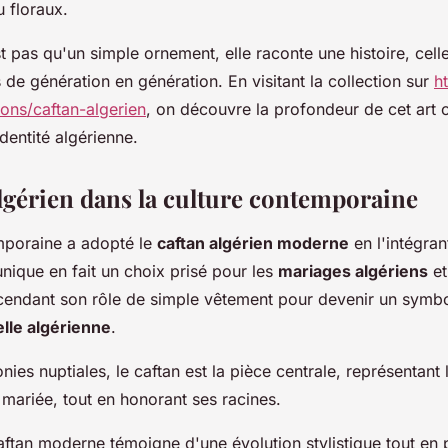
 floraux.
t pas qu'un simple ornement, elle raconte une histoire, cell
s de génération en génération. En visitant la collection sur
h
tions/caftan-algerien
, on découvre la profondeur de cet art 
'identité algérienne.
algérien dans la culture contemporaine
poraine a adopté le
caftan algérien moderne
en l'intégra
nique en fait un choix prisé pour les
mariages algériens
et
scendant son rôle de simple vêtement pour devenir un symbo
elle algérienne
.
ies nuptiales, le caftan est la pièce centrale, représentant 
 mariée, tout en honorant ses racines.
aftan moderne témoigne d'une évolution stylistique tout en 