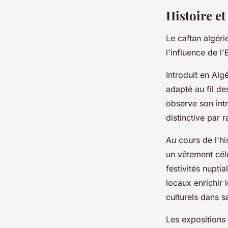
josèphe
•
28 avril 2024
•
3 min de lecture
Histoire et
Le caftan algéri
l'influence de l
Introduit en Alg
adapté au fil des
observe son int
distinctive par 
Au cours de l'hi
un vêtement cél
festivités nupti
locaux enrichir 
culturels dans s
Les expositions