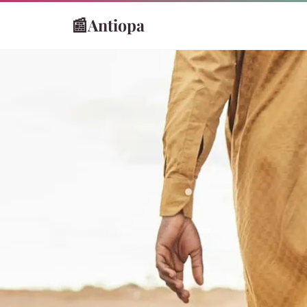
📰
Antiopa