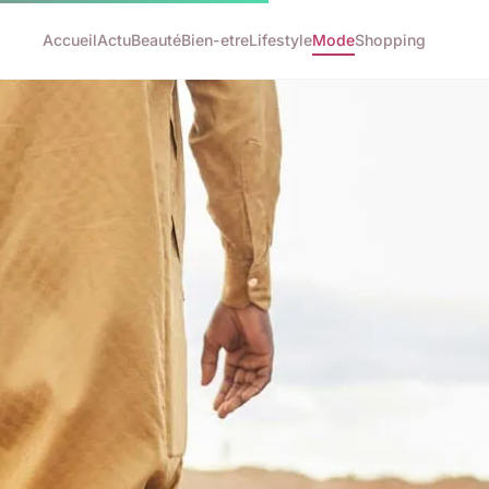
Accueil
Actu
Beauté
Bien-etre
Lifestyle
Mode
Shopping