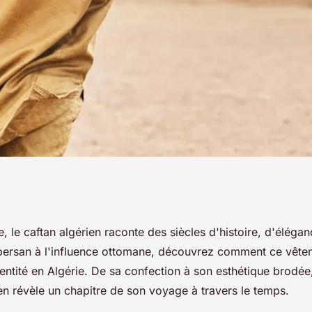
 points qui
le, le caftan algérien raconte des siècles d'histoire, d'élégan
persan à l'influence ottomane, découvrez comment ce vête
pe de vêtement
entité en Algérie. De sa confection à son esthétique brodée
en révèle un chapitre de son voyage à travers le temps.