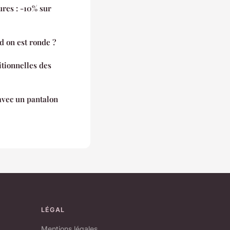
ures : -10% sur
d on est ronde ?
itionnelles des
avec un pantalon
LÉGAL
Mentions légales