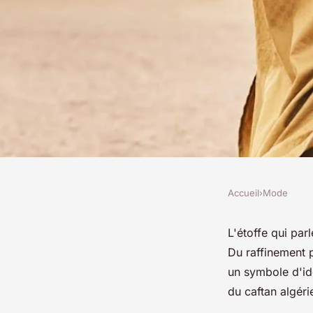
Accueil
›
Mode
MODE
Caftan algérien : les
L'étoffe qui par
Du raffinement 
caractérisent ce ty
un symbole d'id
du caftan algéri