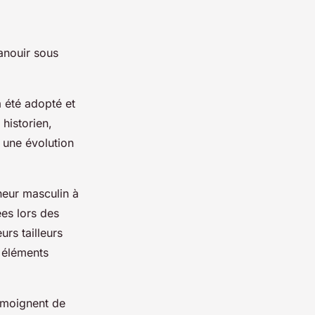
anouir sous
a été adopté et
 historien,
 une évolution
nneur masculin à
es lors des
urs tailleurs
s éléments
émoignent de