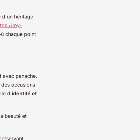
e d'un héritage
ttps://my-
où chaque point
nt avec panache.
 des occasions
le d'
identité et
la beauté et
préservant