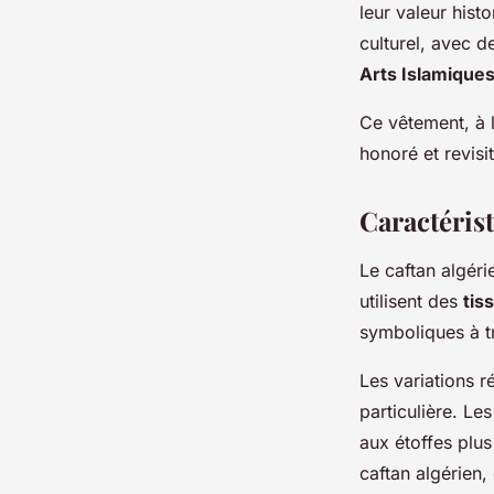
leur valeur hist
culturel, avec 
Arts Islamique
Ce vêtement, à l
honoré et revisi
Caractérist
Le caftan algéri
utilisent des
tis
symboliques à tr
Les variations r
particulière. Le
aux étoffes plus
caftan algérien,