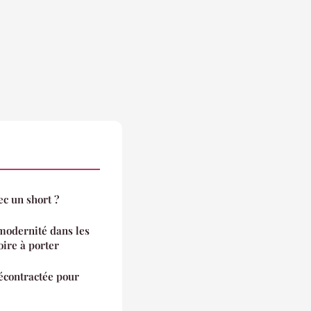
c un short ?
 modernité dans les
oire à porter
décontractée pour