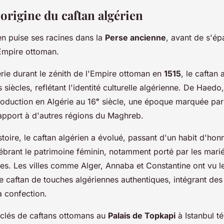
 origine du caftan algérien
en puise ses racines dans la
Perse ancienne
, avant de s'ép
'Empire ottoman.
érie durant le zénith de l'Empire ottoman en
1515
, le caftan 
 siècles, reflétant l'identité culturelle algérienne. De Haedo,
roduction en Algérie au 16ᵉ siècle, une époque marquée par
rapport à d'autres régions du Maghreb.
stoire, le caftan algérien a évolué, passant d'un habit d'ho
ébrant le patrimoine féminin, notamment porté par les marié
ales. Les villes comme Alger, Annaba et Constantine ont vu le
le caftan de touches algériennes authentiques, intégrant de
a confection.
 clés de caftans ottomans au
Palais de Topkapi
à Istanbul t