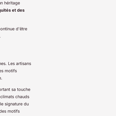
un héritage
uités et des
continue d'être
.
hes. Les artisans
es motifs
e.
portant sa touche
s climats chauds
le signature du
 des motifs