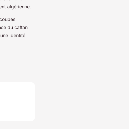
ent algérienne.
t coupes
nce du caftan
une identité