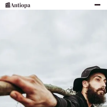
📰
Antiopa