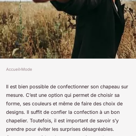
Accueil
›
Mode
MODE
Confection de chapeau sur
Il est bien possible de confectionner son chapeau sur
mesure. C’est une option qui permet de choisir sa
mesure : ce qu'il faut savoir
forme, ses couleurs et même de faire des choix de
designs. Il suffit de confier la confection à un bon
josèphe
•
12 décembre 2022
•
2 min de lecture
chapelier. Toutefois, il est important de savoir s’y
prendre pour éviter les surprises désagréables.