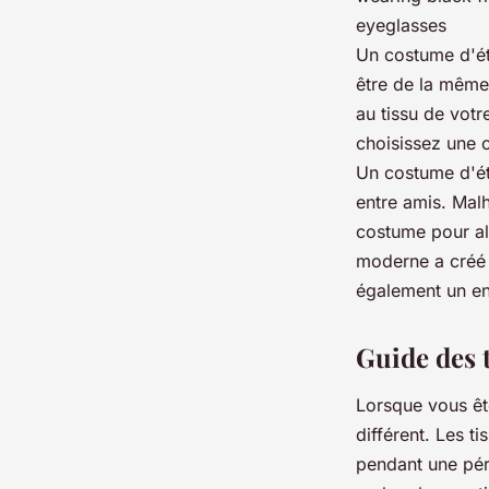
Un costume d'été
être de la même 
au tissu de votr
choisissez une c
Un costume d'été
entre amis. Mal
costume pour all
moderne a créé t
également un en
Guide des 
Lorsque vous ête
différent. Les t
pendant une péri