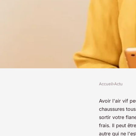
Accueil
›
Actu
ACTU
Quel tissu pour un c
Avoir l'air vif 
chaussures tous
sortir votre flan
josèphe
•
22 avril 2022
•
6 min de lecture
frais. Il peut êt
autre qui ne l'e