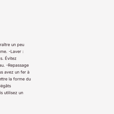
aître un peu
me. -Laver :
is. Évitez
peau. -Repassage
us avez un fer à
ttre la forme du
dégâts
s utilisez un