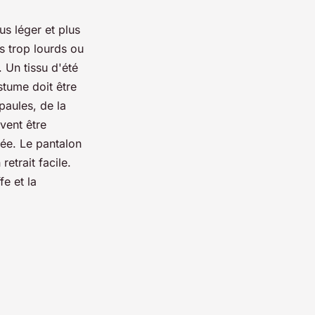
us léger et plus
es trop lourds ou
. Un tissu d'été
stume doit être
paules, de la
ivent être
née. Le pantalon
etrait facile.
fe et la