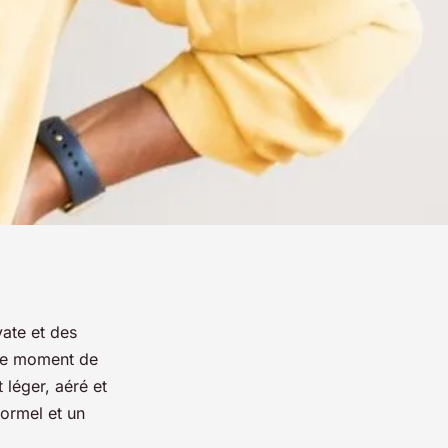
vate et des
 le moment de
t léger, aéré et
formel et un