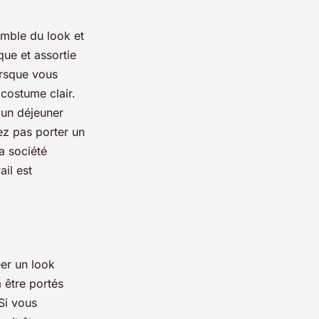
emble du look et
que et assortie
orsque vous
 costume clair.
à un déjeuner
ez pas porter un
a société
il est
éer un look
à être portés
Si vous