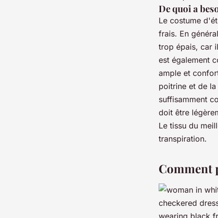
De quoi a beso
Le costume d'été
frais. En généra
trop épais, car 
est également c
ample et confort
poitrine et de la
suffisamment co
doit être légère
Le tissu du meil
transpiration.
Comment po