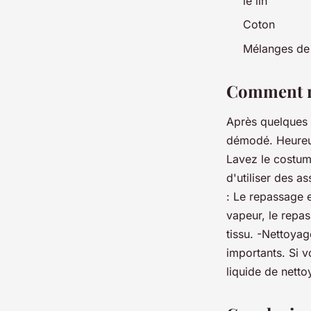
le lin
Coton
Mélanges de 
Comment ra
Après quelques 
démodé. Heureus
Lavez le costume
d'utiliser des a
: Le repassage e
vapeur, le repas
tissu. -Nettoyag
importants. Si v
liquide de netto