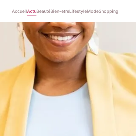
Accueil
Actu
Beauté
Bien-etre
Lifestyle
Mode
Shopping