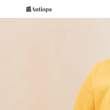
📰
Antiopa