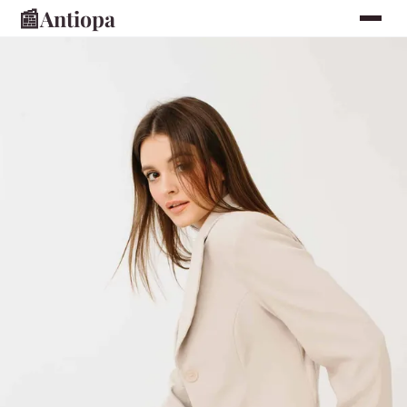
📰
Antiopa