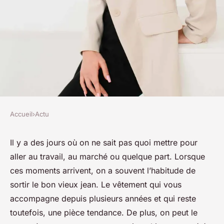
Accueil
›
Actu
ACTU
5 hauts à porter avec un jean
Il y a des jours où on ne sait pas quoi mettre pour
aller au travail, au marché ou quelque part. Lorsque
Y2K pour être stylé
ces moments arrivent, on a souvent l’habitude de
sortir le bon vieux jean. Le vêtement qui vous
josèphe
•
30 novembre 2023
•
2 min de lecture
accompagne depuis plusieurs années et qui reste
toutefois, une pièce tendance. De plus, on peut le