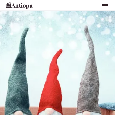
📰
Antiopa