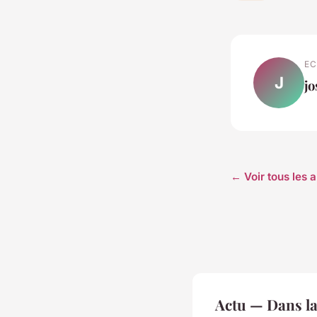
EC
J
j
← Voir tous les a
Actu — Dans l