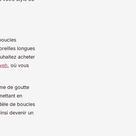
boucles
oreilles longues
ouhaitez acheter
 web
, où vous
rme de goutte
mettant en
odèle de boucles
ainsi devenir un