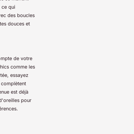
 ce qui
vec des boucles
ntes douces et
compte de votre
chics comme les
ctée, essayez
s complètent
enue est déjà
'oreilles pour
érences.