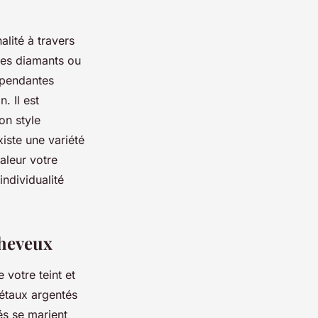
lité à travers
 des diamants ou
s pendantes
. Il est
on style
iste une variété
aleur votre
individualité
cheveux
votre teint et
métaux argentés
és se marient