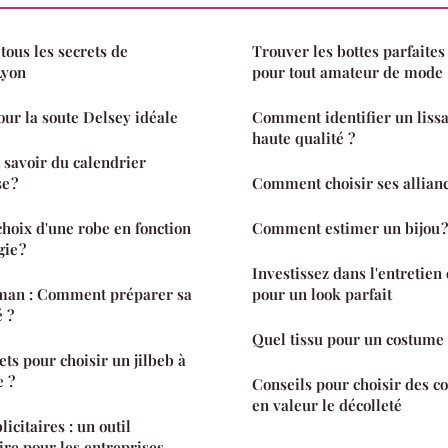
tous les secrets de
Trouver les bottes parfaites 
Lyon
pour tout amateur de mode
our la soute Delsey idéale
Comment identifier un lissa
haute qualité ?
t savoir du calendrier
e ?
Comment choisir ses allian
hoix d'une robe en fonction
Comment estimer un bijou ?
ie ?
Investissez dans l'entretien
man : Comment préparer sa
pour un look parfait
é ?
Quel tissu pour un costume 
ets pour choisir un jilbeb à
 ?
Conseils pour choisir des co
en valeur le décolleté
icitaires : un outil
re pour les entreprises