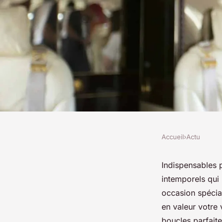
Accueil
›
Actu
ACTU
Comment choisir le
Indispensables p
intemporels qui
d'oreilles pour les 
occasion spécial
en valeur votre 
boucles parfaite