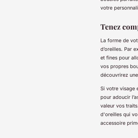
josèphe
•
19 janvier 2024
•
3 min de lecture
votre personnali
Tenez comp
La forme de vot
d’oreilles. Par 
et fines pour al
vos propres bouc
découvrirez une
Si votre visage 
pour adoucir l’a
valeur vos trait
d'oreilles qui v
accessoire primo