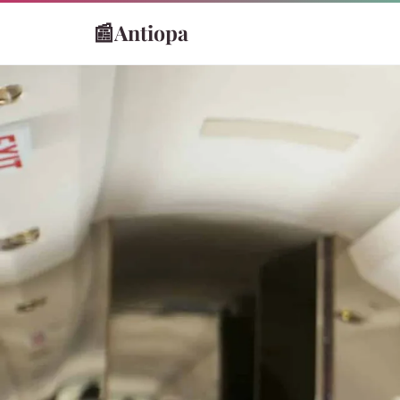
📰
Antiopa