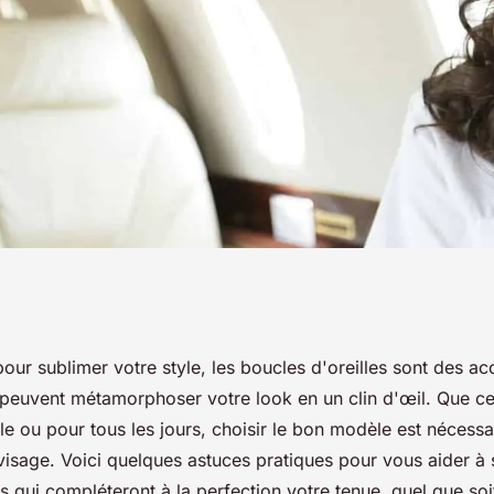
s bonnes boucles
our sublimer votre style, les boucles d'oreilles sont des ac
 peuvent métamorphoser votre look en un clin d'œil. Que ce
femmes ?
e ou pour tous les jours, choisir le bon modèle est nécessa
visage. Voici quelques astuces pratiques pour vous aider à 
s qui compléteront à la perfection votre tenue, quel que soi