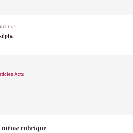
RIT PAR
osèphe
rticles Actu
a même rubrique