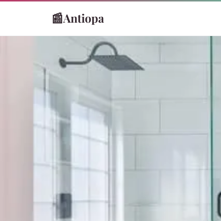
📰
Antiopa