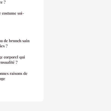
ce ?
 costume soi-
 de brunch sain
es ?
e corporel qui
ensualité ?
onnes raisons de
inge