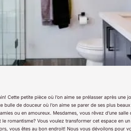
décoration pour
ain! Cette petite pièce où l’on aime se prélasser après une j
te bulle de douceur où l’on aime se parer de ses plus beaux
ain luxueuse et
e amies ou en amoureux. Mesdames, vous rêvez d’une salle 
 et le romantisme? Vous voulez transformer cet espace en un
lors, vous êtes au bon endroit! Nous vous dévoilons pour v