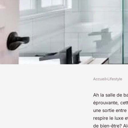
Accueil
›
Lifestyle
LIFESTYLE
Quelles astuces de 
Ah la salle de b
éprouvante, cet
créer une salle de b
une sortie entr
respire le luxe
de bien-être? A