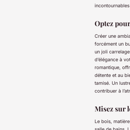
romantique ?
incontournables
josèphe
•
18 février 2024
•
3 min de lecture
Optez pour
Créer une ambia
forcément un bu
un joli carrelag
d’élégance à vo
romantique, offr
détente et au bi
tamisé. Un lust
contribuer à l’a
Misez sur 
Le bois, matière
salle de bains. 