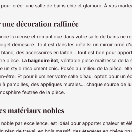
 pour créer une salle de bains chic et glamour. À vos marte
 une décoration raffinée
nce luxueuse et romantique dans votre salle de bains ne re
dget démesuré. Tout est dans les détails: un miroir orné d’
e blanc, des accessoires en laiton… tout est bon pour appor
tre pièce.
La baignoire îlot
, véritable pièce maîtresse de la 
e un style résolument chic. Posée au milieu de la pièce, elle 
en-être. Et pour illuminer votre salle d’eau, optez pour un é
re à pampilles, des appliques murales… chaque source de lu
tmosphère feutrée de la pièce.
les matériaux nobles
 noble par excellence, est idéal pour apporter chaleur et é
Un plan de travail en bois massif, des étagères en chêne bru