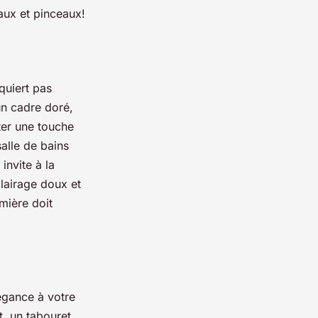
aux et pinceaux!
quiert pas
un cadre doré,
ter une touche
salle de bains
invite à la
clairage doux et
mière doit
légance à votre
t, un tabouret