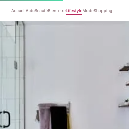
Accueil
Actu
Beauté
Bien-etre
Lifestyle
Mode
Shopping