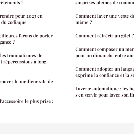
vêtements ?
surprises pleines de roman
prendre pour 2023 en
Comment laver une veste de
s du zodiaque
même ?
eilleures façons de porter
Comment rétrécir un gilet ?
égance ?
Comment composer un menu
des traumatismes de
pour un dimanche entre ami
et répercussions à long
Comment adopter un langag
exprime la confiance et la s
rouver le meilleur site de
Laverie automatique : les b
s'en servir pour laver son l
'accessoire le plus prisé :