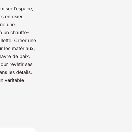
imiser l’espace,
s en osier,
nne une
à un chauffe-
llette. Créer une
ur les matériaux,
havre de paix.
our revêtir ses
ns les détails.
un véritable