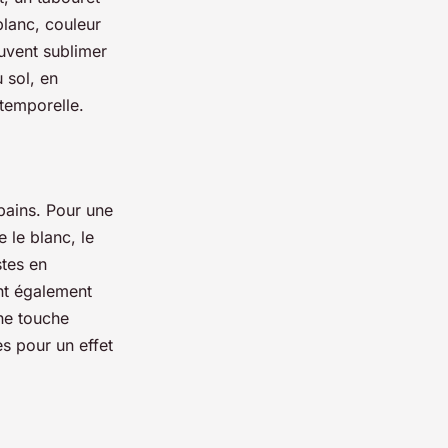
blanc, couleur
euvent sublimer
 sol, en
ntemporelle.
 bains. Pour une
 le blanc, le
stes en
ont également
ne touche
es pour un effet