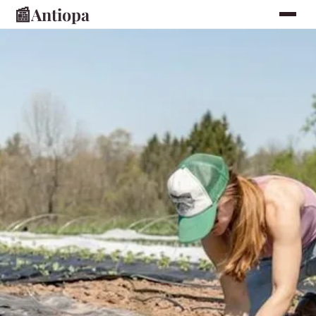
📰
Antiopa