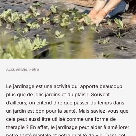
Accueil
›
Bien-etre
BIEN-ETRE
Quels sont les bienfaits du
Le jardinage est une
activité
qui apporte beaucoup
plus que de jolis jardins et du plaisir. Souvent
jardinage thérapeutique pour
d’ailleurs, on entend dire que passer du temps dans
la santé mentale des femmes ?
un jardin est bon pour la santé. Mais saviez-vous que
cela peut aussi être utilisé comme une forme de
josèphe
•
18 février 2024
•
2 min de lecture
thérapie ? En effet, le jardinage peut aider à améliorer
notre santé mentale et notre qualité de vie. Dans cet