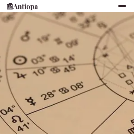
📰
Antiopa