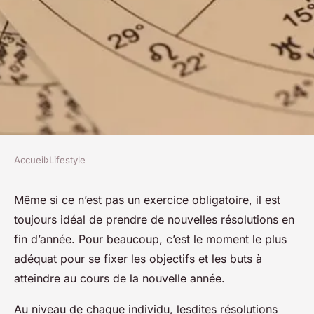
Accueil
›
Lifestyle
LIFESTYLE
Les résolutions à prendre pour
Même si ce n’est pas un exercice obligatoire, il est
toujours idéal de prendre de nouvelles résolutions en
2023 en fonction des signes du
fin d’année. Pour beaucoup, c’est le moment le plus
zodiaque
adéquat pour se fixer les objectifs et les buts à
atteindre au cours de la nouvelle année.
josèphe
•
10 janvier 2023
•
3 min de lecture
Au niveau de chaque individu, lesdites résolutions