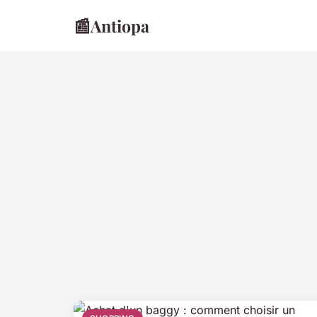
📰
Antiopa