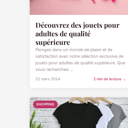
Découvrez des jouets pour
adultes de qualité
supérieure
Plongez dans un monde de plaisir et de
satisfaction avec notre sélection exclusive de
jouets pour adultes de qualité supérieure. Que
vous recherchiez ...
22 mars 2024
2 min de lecture →
SHOPPING