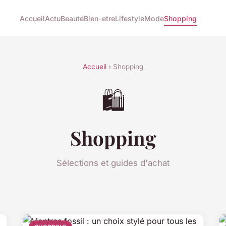
Accueil
Actu
Beauté
Bien-etre
Lifestyle
Mode
Shopping
Accueil
› Shopping
🛍️
Shopping
Sélections et guides d'achat