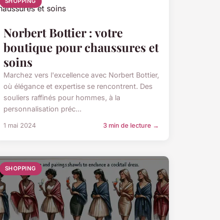
SHOPPING
Norbert Bottier : votre
boutique pour chaussures et
soins
Marchez vers l'excellence avec Norbert Bottier,
où élégance et expertise se rencontrent. Des
souliers raffinés pour hommes, à la
personnalisation préc...
1 mai 2024
3 min de lecture →
SHOPPING