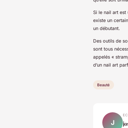
Si le nail art e
existe un certai
un débutant.
Des outils de so
sont tous nécess
appelés « stramp
d’un nail art parf
Beauté
EC
J
j