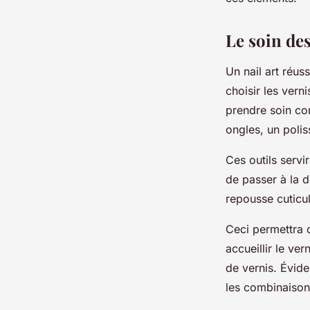
josèphe
•
5 avril 2023
•
2 min de lecture
Le soin des
Un nail art réus
choisir les verni
prendre soin co
ongles, un polis
Ces outils servi
de passer à la dé
repousse cuticu
Ceci permettra d
accueillir le ve
de vernis. Évide
les combinaison