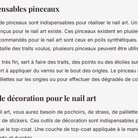
ensables pinceaux
de pinceaux sont indispensables pour réaliser le nail art. Un
çus pour le nail art existe. Ces pinceaux existent en plusie
commandés pour le nail art sont ceux en poils synthétiques
 taille des traits voulus, plusieurs pinceaux peuvent être util
 très fin, sert à faire des traits, des points ou des étoiles su
rt à appliquer du vernis sur le bout des ongles. Le pinceau é
illettes sur les ongles ou pour effectuer des dégradés de co
de décoration pour le nail art
il art, vous aurez besoin de pochoirs, de strass, de paillette
t de stickers. Ces outils de décoration sont indispensables po
ue le top-coat. Une couche de top-coat appliquée à la ma
lante et durable.