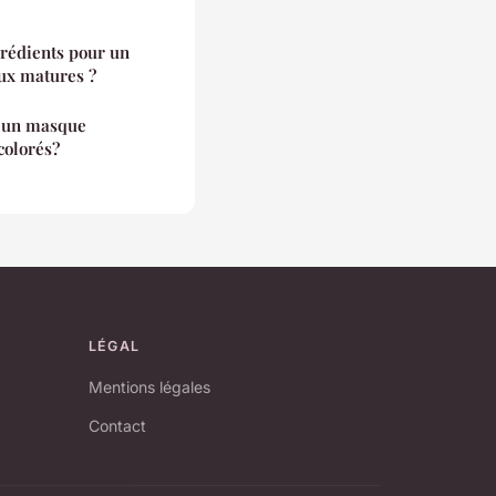
grédients pour un
ux matures ?
r un masque
colorés?
LÉGAL
Mentions légales
Contact