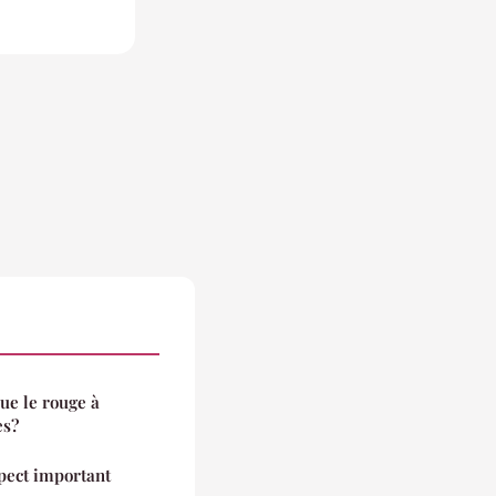
ue le rouge à
es?
pect important