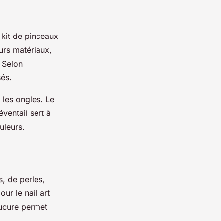
 kit de pinceaux
urs matériaux,
. Selon
isés.
r les ongles. Le
ventail sert à
uleurs.
s, de perles,
ur le nail art
nucure permet