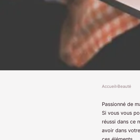
Accueil
›
Beauté
BEAUTÉ
Le nail art : le maté
Passionné de ma
Si vous vous po
pour un débutant
réussi dans ce m
avoir dans votre
ces éléments.