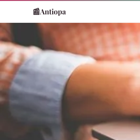
📰
Antiopa