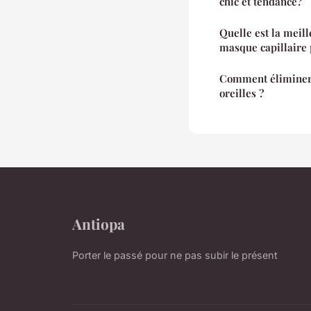
chic et tendance?
Quelle est la meil
masque capillaire 
Comment éliminer 
oreilles ?
Antiopa
Porter le passé pour ne pas subir le présent