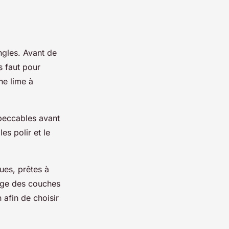
ongles. Avant de
us faut pour
ne lime à
mpeccables avant
les polir et le
ques, prêtes à
sage des couches
 afin de choisir