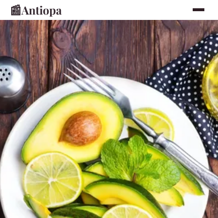
📰
Antiopa