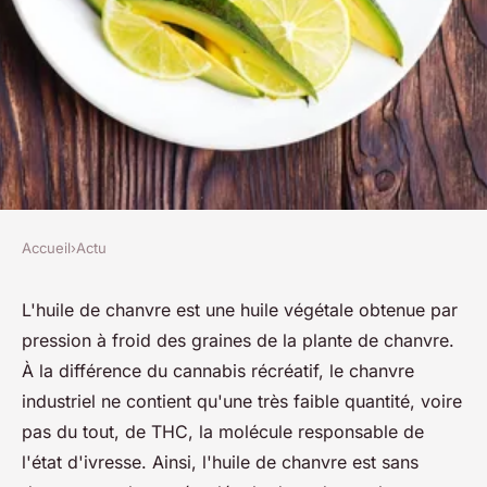
Accueil
›
Actu
ACTU
Découvrez les différents
L'huile de chanvre est une huile végétale obtenue par
pression à froid des graines de la plante de chanvre.
bienfaits de l'huile de chanvre
À la différence du cannabis récréatif, le chanvre
industriel ne contient qu'une très faible quantité, voire
josèphe
•
16 octobre 2023
•
3 min de lecture
pas du tout, de THC, la molécule responsable de
l'état d'ivresse. Ainsi, l'huile de chanvre est sans