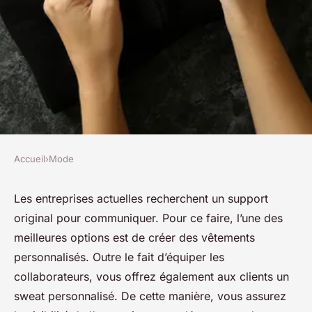
Accueil
›
Mode
MODE
Est-ce un bon investissement
Les entreprises actuelles recherchent un support
original pour communiquer. Pour ce faire, l’une des
d'intégrer le sweat
meilleures options est de créer des vêtements
personnalisé brodé ?
personnalisés. Outre le fait d’équiper les
collaborateurs, vous offrez également aux clients un
josèphe
•
19 juin 2024
•
3 min de lecture
sweat personnalisé. De cette manière, vous assurez