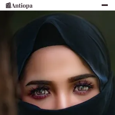
📰
Antiopa