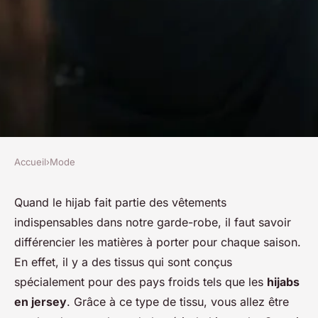
Accueil
›
Mode
MODE
Quel hijab porter en été ?
Quand le hijab fait partie des vêtements
indispensables dans notre garde-robe, il faut savoir
josèphe
•
29 novembre 2022
•
2 min de lecture
différencier les matières à porter pour chaque saison.
En effet, il y a des tissus qui sont conçus
spécialement pour des pays froids tels que les
hijabs
en jersey
. Grâce à ce type de tissu, vous allez être