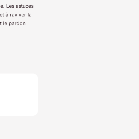
ie. Les astuces
t à raviver la
t le pardon