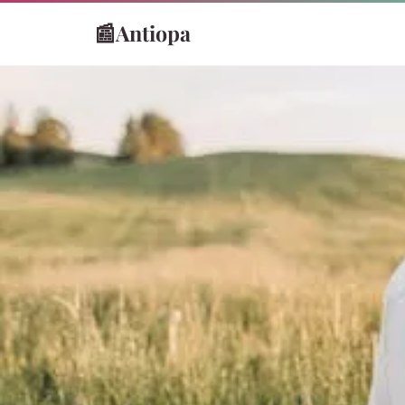
📰
Antiopa