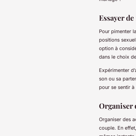
josèphe
•
7 février 2023
•
3 min de lecture
Essayer de
Pour pimenter la
positions sexuel
option à considé
dans le choix de
Expérimenter d’a
son ou sa parten
pour se sentir à 
Organiser 
Organiser des ac
couple. En effe