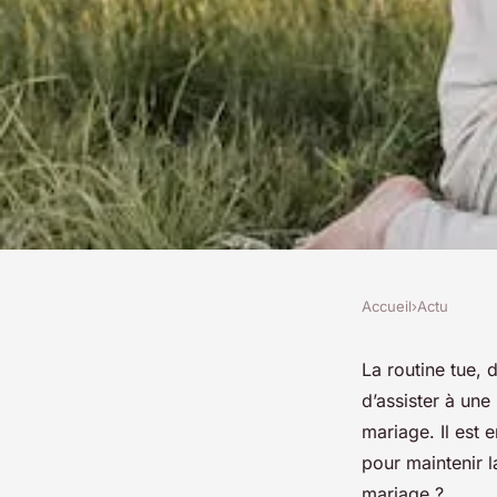
Accueil
›
Actu
ACTU
Comment pimenter s
La routine tue, 
d’assister à un
après 2 ans de mari
mariage. Il est 
pour maintenir 
mariage ?