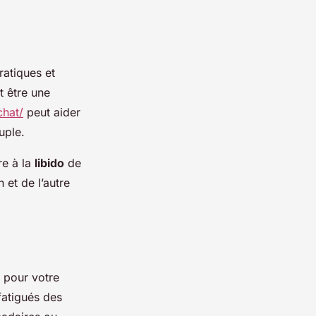
ratiques et
t être une
chat/
peut aider
ouple.
re à la
libido
de
 et de l’autre
e pour votre
 fatigués des