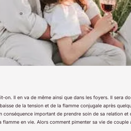
a vie de couple
dit-on. Il en va de même ainsi que dans les foyers. Il sera d
e baisse de la tension et de la flamme conjugale après quel
age ?
en conséquence important de prendre soin de sa relation et 
la flamme en vie. Alors comment pimenter sa vie de couple 