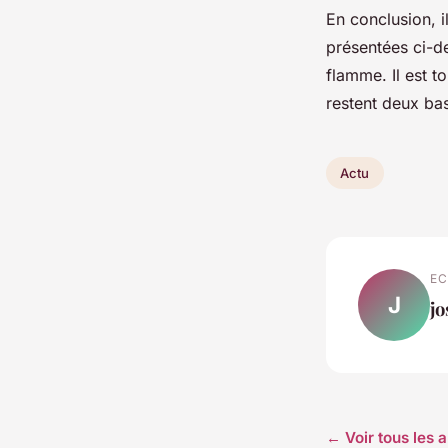
En conclusion, i
présentées ci-de
flamme. Il est 
restent deux ba
Actu
EC
J
j
← Voir tous les a