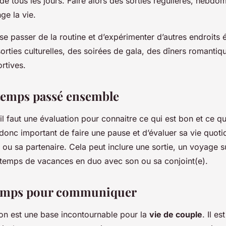
e tous les jours. Faire alors des sorties régulières, hebdo
ge la vie.
e passer de la routine et d’expérimenter d’autres endroits ém
sorties culturelles, des soirées de gala, des dîners romanti
ortives.
 temps passé ensemble
il faut une évaluation pour connaitre ce qui est bon et ce qu’
t donc important de faire une pause et d’évaluer sa vie quot
ou sa partenaire. Cela peut inclure une sortie, un voyage su
temps de vacances en duo avec son ou sa conjoint(e).
temps pour communiquer
n est une base incontournable pour la
vie de couple
. Il e