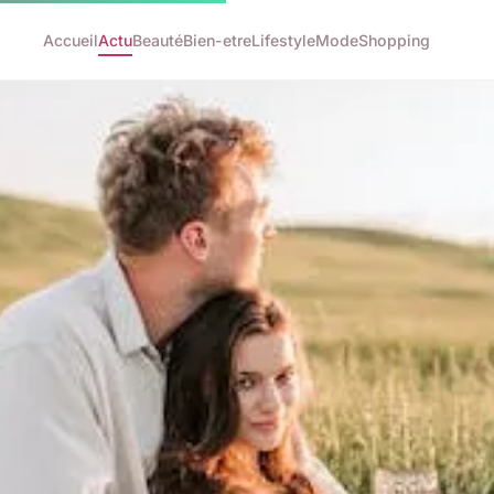
Accueil
Actu
Beauté
Bien-etre
Lifestyle
Mode
Shopping