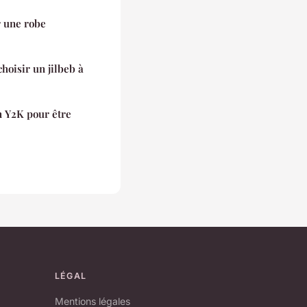
r une robe
choisir un jilbeb à
n Y2K pour être
LÉGAL
Mentions légales