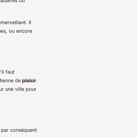
madaires ou
erveillant. Il
ques, ou encore
il faut
idienne de
plaisir
r une ville pour
st par conséquent