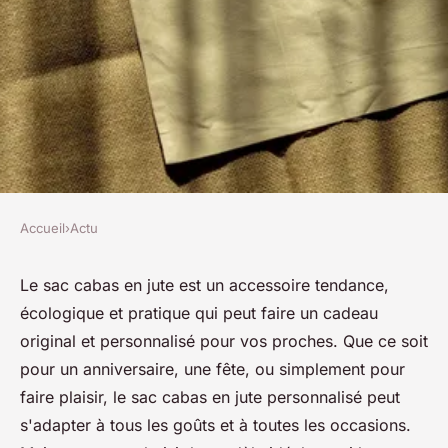
Accueil
›
Actu
ACTU
Comment choisir un sac cabas
Le sac cabas en jute est un accessoire tendance,
écologique et pratique qui peut faire un cadeau
en jute personnalisé pour
original et personnalisé pour vos proches. Que ce soit
offrir à ses proches ?
pour un anniversaire, une fête, ou simplement pour
faire plaisir, le sac cabas en jute personnalisé peut
josèphe
•
5 février 2024
•
2 min de lecture
s'adapter à tous les goûts et à toutes les occasions.