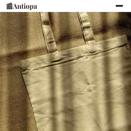
📰
Antiopa