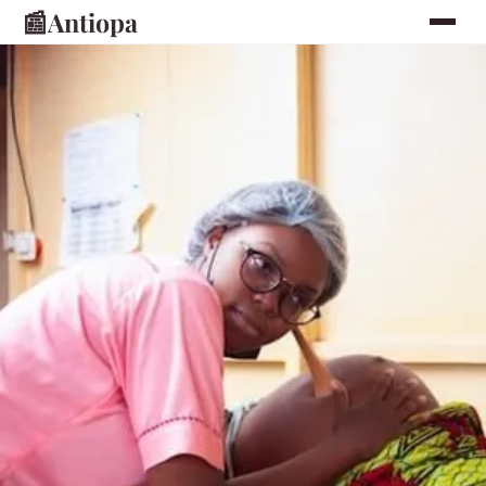
📰
Antiopa