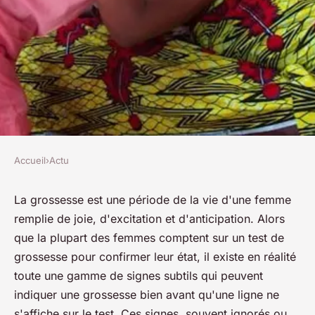
Accueil
›
Actu
ACTU
Les signes subtils de grossesse
La grossesse est une période de la vie d'une femme
remplie de joie, d'excitation et d'anticipation. Alors
qui vont au-delà du test : une
que la plupart des femmes comptent sur un test de
plongée dans des symptômes
grossesse pour confirmer leur état, il existe en réalité
plus énigmatiques
toute une gamme de signes subtils qui peuvent
indiquer une grossesse bien avant qu'une ligne ne
josèphe
•
11 septembre 2023
•
3 min de lecture
s'affiche sur le test. Ces signes, souvent ignorés ou