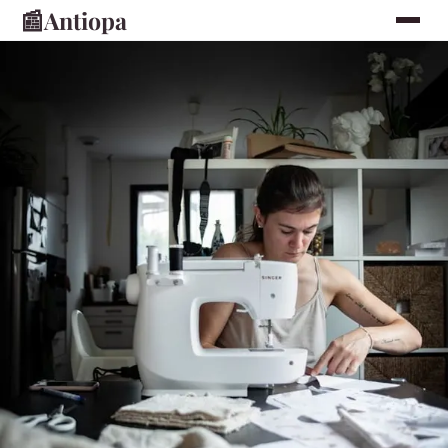
📰
Antiopa