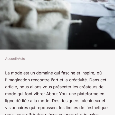
Accueil
›
Actu
ACTU
Personnalité à l'honneur :
La mode est un domaine qui fascine et inspire, où
l'imagination rencontre l'art et la créativité. Dans cet
découvrez les créateurs de
article, nous allons vous présenter les créateurs de
mode qui font vibrer About
mode qui font vibrer About You, une plateforme en
You
ligne dédiée à la mode. Des designers talentueux et
visionnaires qui repoussent les limites de l'esthétique
josèphe
•
7 septembre 2023
•
2 min de lecture
pour nous offrir des pièces uniques et originales.