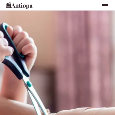
📰
Antiopa