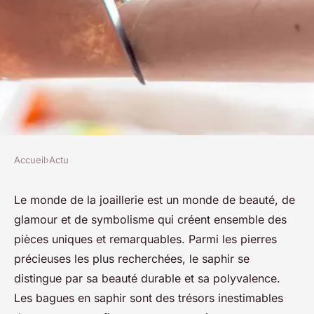
Accueil
›
Actu
ACTU
Des bagues en saphir pour
Le monde de la joaillerie est un monde de beauté, de
glamour et de symbolisme qui créent ensemble des
briller en toute occasion
pièces uniques et remarquables. Parmi les pierres
précieuses les plus recherchées, le saphir se
josèphe
•
13 octobre 2023
•
2 min de lecture
distingue par sa beauté durable et sa polyvalence.
Les bagues en saphir sont des trésors inestimables