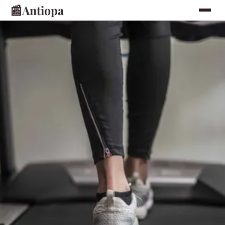
📰
Antiopa