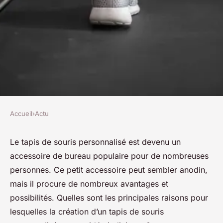
Accueil
›
Actu
ACTU
Pourquoi créer un tapis de
Le tapis de souris personnalisé est devenu un
accessoire de bureau populaire pour de nombreuses
souris personnalisé ?
personnes. Ce petit accessoire peut sembler anodin,
mais il procure de nombreux avantages et
josèphe
•
23 octobre 2023
•
2 min de lecture
possibilités. Quelles sont les principales raisons pour
lesquelles la création d’un tapis de souris