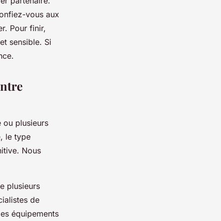
er partenaire.
confiez-vous aux
. Pour finir,
et sensible. Si
nce.
entre
e ou plusieurs
, le type
initive. Nous
e plusieurs
ialistes de
 les équipements