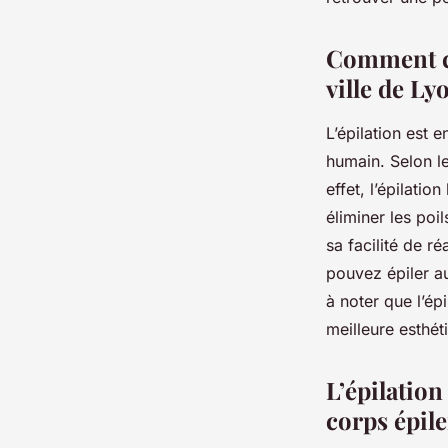
josèphe
•
18 décembre 2023
•
3 min de lecture
Comment co
ville de Ly
L’épilation est 
humain. Selon le 
effet, l’épilati
éliminer les poi
sa facilité de ré
pouvez épiler au
à noter que l’ép
meilleure esthét
L’épilation
corps épile