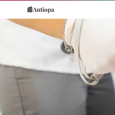
📰
Antiopa