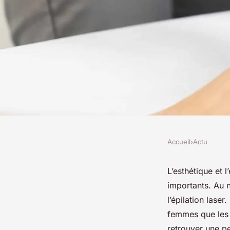
Accueil
›
Actu
ACTU
A la découverte de t
L’esthétique et 
importants. Au 
l'épilation laser à L
l’épilation laser
femmes que les 
retrouver une pe