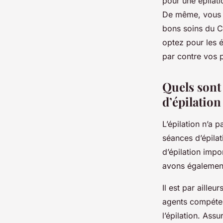
pour une épilat
De même, vous av
bons soins du Ce
optez pour les é
par contre vos p
Quels sont 
d’épilation
L’épilation n’a 
séances d’épilat
d’épilation impor
avons également 
Il est par aille
agents compétent
l’épilation. Ass