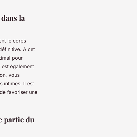
 dans la
ent le corps
définitive. A cet
ptimal pour
er est également
yon, vous
 intimes. Il est
 de favoriser une
e partie du