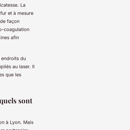
icatesse. La
 fur et à mesure
 de façon
mo-coagulation
ines afin
s endroits du
ilés au laser. Il
es que les
 quels sont
ion à Lyon. Mais