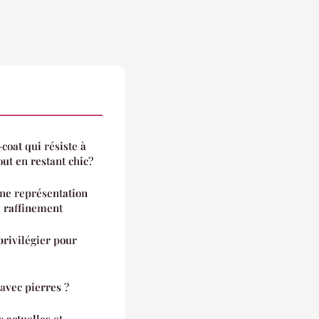
oat qui résiste à
tout en restant chic?
une représentation
e raffinement
privilégier pour
avec pierres ?
s actuelles et