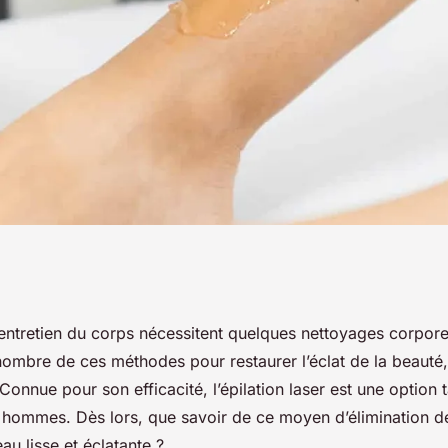
ous les secrets de
l’entretien du corps nécessitent quelques nettoyages corpore
nombre de ces méthodes pour restaurer l’éclat de la beauté
yon
. Connue pour son efficacité, l’épilation laser est une option 
hommes. Dès lors, que savoir de ce moyen d’élimination de
au lisse et éclatante ?