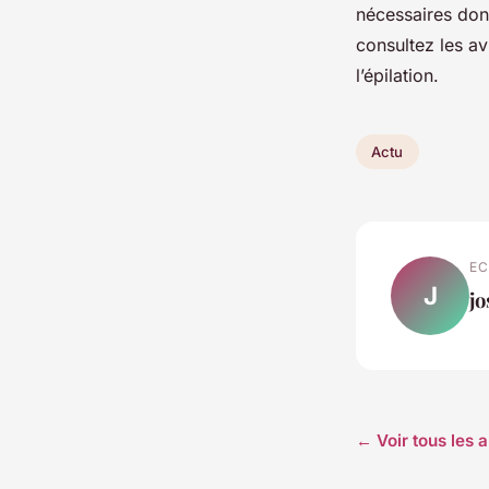
nécessaires dont
consultez les av
l’épilation.
Actu
EC
J
j
← Voir tous les a