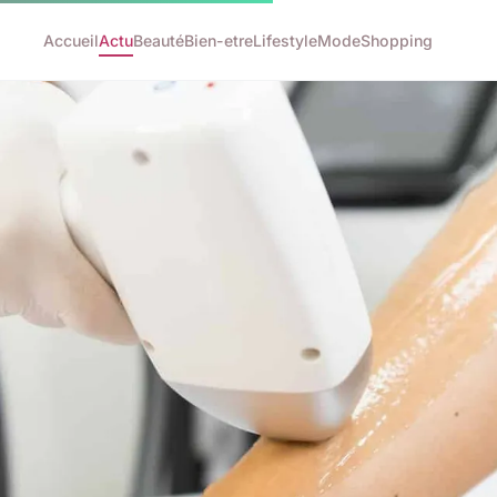
Accueil
Actu
Beauté
Bien-etre
Lifestyle
Mode
Shopping