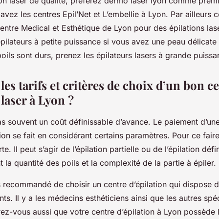
ion laser de qualité, préférez dermo laser lyon comme premi
ez les centres Epil’Net et L’embellie à Lyon. Par ailleurs 
ntre Medical et Esthétique de Lyon pour des épilations laser
pilateurs à petite puissance si vous avez une peau délicate 
oils sont durs, prenez les épilateurs lasers à grande puissa
les tarifs et critères de choix d’un bon c
 laser à Lyon ?
pas souvent un coût définissable d’avance. Le paiement d’un
ion se fait en considérant certains paramètres. Pour ce faire
te. Il peut s’agir de l’épilation partielle ou de l’épilation déf
la quantité des poils et la complexité de la partie à épiler.
urs recommandé de choisir un centre d’épilation qui dispose d
s. Il y a les médecins esthéticiens ainsi que les autres spéc
urez-vous aussi que votre centre d’épilation à Lyon possède