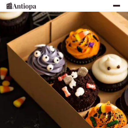
📰
Antiopa