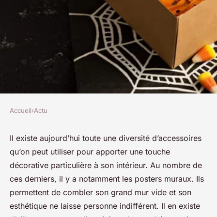
Accueil
›
Actu
ACTU
Pourquoi et comment choisir
Il existe aujourd’hui toute une diversité d’accessoires
qu’on peut utiliser pour apporter une touche
un poster mural ?
décorative particulière à son intérieur. Au nombre de
ces derniers, il y a notamment les posters muraux. Ils
josèphe
•
14 octobre 2023
•
2 min de lecture
permettent de combler son grand mur vide et son
esthétique ne laisse personne indifférent. Il en existe