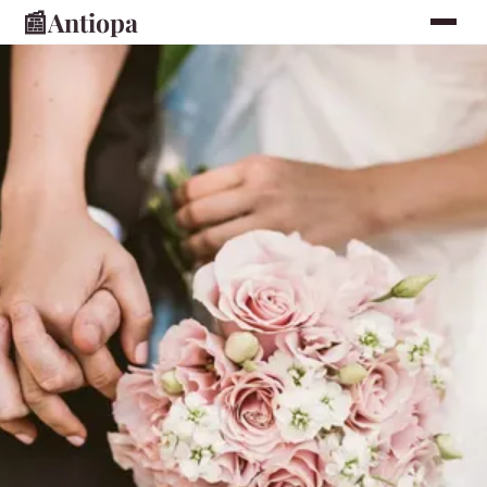
📰
Antiopa