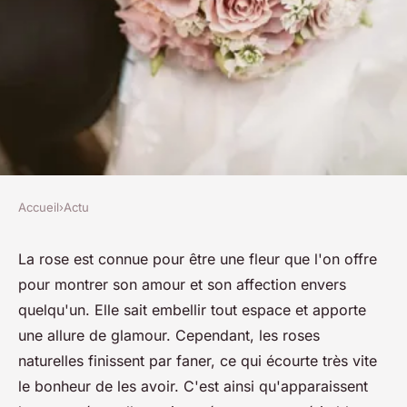
Accueil
›
Actu
ACTU
La rose éternelle, une fleur
La rose est connue pour être une fleur que l'on offre
pour montrer son amour et son affection envers
exceptionnelle
quelqu'un. Elle sait embellir tout espace et apporte
une allure de glamour. Cependant, les roses
josèphe
•
16 novembre 2023
•
2 min de lecture
naturelles finissent par faner, ce qui écourte très vite
le bonheur de les avoir. C'est ainsi qu'apparaissent