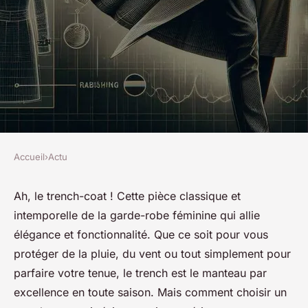
Accueil
›
Actu
ACTU
Comment choisir un trench-
Ah, le trench-coat ! Cette pièce classique et
intemporelle de la garde-robe féminine qui allie
coat qui résiste à la fois à la
élégance et fonctionnalité. Que ce soit pour vous
pluie et au vent tout en restant
protéger de la pluie, du vent ou tout simplement pour
chic?
parfaire votre tenue, le trench est le manteau par
excellence en toute saison. Mais comment choisir un
josèphe
•
7 mars 2024
•
6 min de lecture