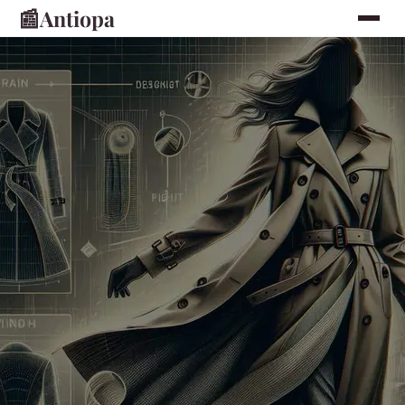
📰
Antiopa