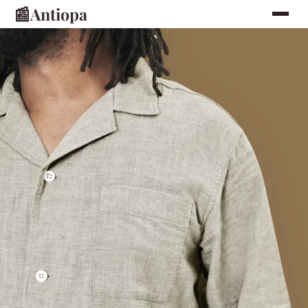
📰
Antiopa