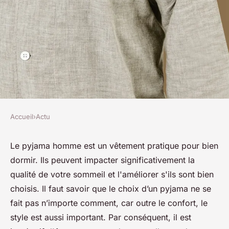
Accueil
›
Actu
ACTU
Quelles sont les tendances en
Le pyjama homme est un vêtement pratique pour bien
dormir. Ils peuvent impacter significativement la
pyjama homme ?
qualité de votre sommeil et l'améliorer s'ils sont bien
choisis. Il faut savoir que le choix d’un pyjama ne se
josèphe
•
14 août 2023
•
3 min de lecture
fait pas n’importe comment, car outre le confort, le
style est aussi important. Par conséquent, il est