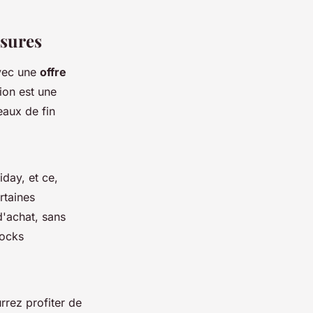
ssures
avec une
offre
ion est une
eaux de fin
day, et ce,
rtaines
d'achat, sans
tocks
rrez profiter de