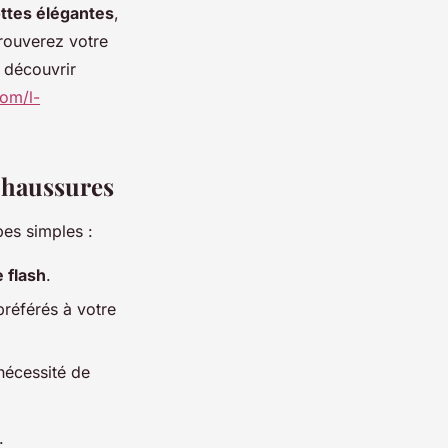
ttes élégantes
,
trouverez votre
 découvrir
com/l-
Chaussures
pes simples :
 flash
.
préférés à votre
nécessité de
: