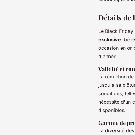
josèphe
•
26 avril 2024
•
2 min de lecture
Détails de
Le Black Friday
exclusive
: béné
occasion en or 
d'année.
Validité et co
La réduction de 
jusqu'à sa clôtu
conditions, tell
nécessité d'un c
disponibles.
Gamme de prod
La diversité des