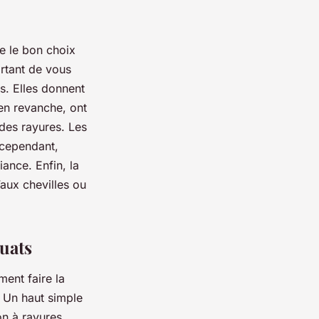
re le bon choix
ortant de vous
es. Elles donnent
 en revanche, ont
e des rayures. Les
, cependant,
ance. Enfin, la
aux chevilles ou
uats
ent faire la
. Un haut simple
on à rayures