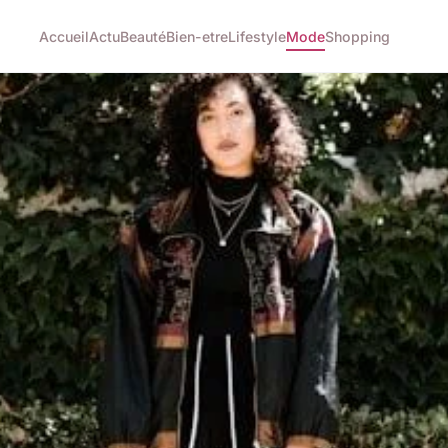
Accueil
Actu
Beauté
Bien-etre
Lifestyle
Mode
Shopping