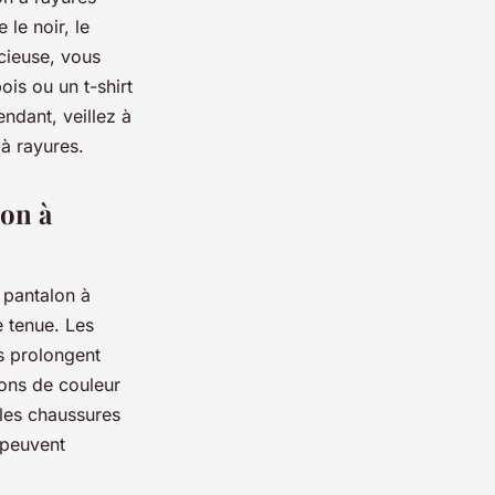
le noir, le
acieuse, vous
is ou un t-shirt
ndant, veillez à
à rayures.
lon à
 pantalon à
e tenue. Les
es prolongent
lons de couleur
 les chaussures
 peuvent