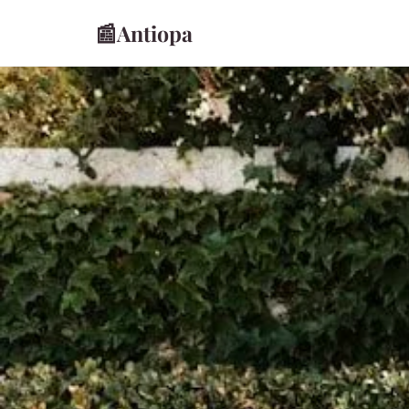
📰
Antiopa