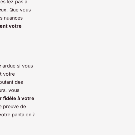
hésitez pas à
ieux. Que vous
les nuances
tent votre
e ardue si vous
t votre
outant des
urs, vous
r fidèle à votre
re preuve de
 votre pantalon à