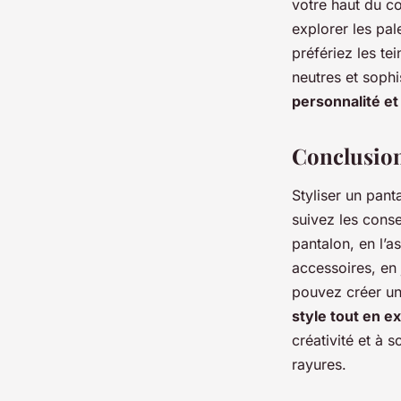
votre haut du co
explorer les pal
préfériez les te
neutres et soph
personnalité et
Conclusio
Styliser un pant
suivez les conse
pantalon, en l’a
accessoires, en 
pouvez créer un
style tout en 
créativité et à s
rayures.