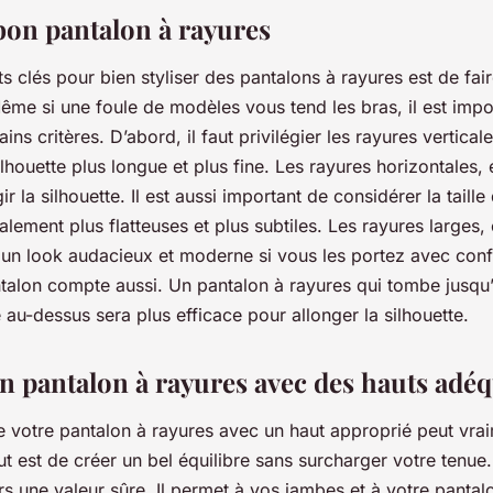
 bon pantalon à rayures
s clés pour bien styliser des pantalons à rayures est de fai
ême si une foule de modèles vous tend les bras, il est imp
ains critères. D’abord, il faut privilégier les rayures vertical
 silhouette plus longue et plus fine. Les rayures horizontales,
r la silhouette. Il est aussi important de considérer la taill
alement plus flatteuses et plus subtiles. Les rayures larges
un look audacieux et moderne si vous les portez avec confi
talon compte aussi. Un pantalon à rayures qui tombe jusqu’
te au-dessus sera plus efficace pour allonger la silhouette.
n pantalon à rayures avec des hauts adéq
 votre pantalon à rayures avec un haut approprié peut vraim
ut est de créer un bel équilibre sans surcharger votre tenue
urs une valeur sûre. Il permet à vos jambes et à votre pantal