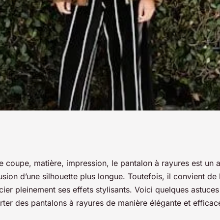
s pantalons à
 coupe, matière, impression, le pantalon à rayures est un a
lusion d’une silhouette plus longue. Toutefois, il convient de
r la silhouette ?
ier pleinement ses effets stylisants. Voici quelques astuce
rter des pantalons à rayures de manière élégante et efficac