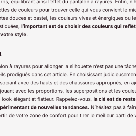
rps, équilibrant ainsi l’effet du pantalon à rayures. Enfin, n’
ettes de couleurs pour trouver celle qui vous convient le m
intes douces et pastel, les couleurs vives et énergiques ou 
istiquées,
l’important est de choisir des couleurs qui reflè
 votre style
.
n
alon à rayures pour allonger la silhouette n’est pas une tâch
ils prodigués dans cet article. En choisissant judicieusemen
ssociant avec des hauts et des chaussures appropriés, en aj
jouant avec les proportions, les superpositions et les coule
 look élégant et flatteur. Rappelez-vous,
la clé est de reste
expérimentant de nouvelles tendances
. N’hésitez pas à fai
ortir de votre zone de confort pour tirer le meilleur parti de