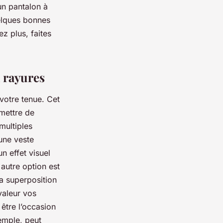
 un pantalon à
uelques bonnes
ez plus, faites
à rayures
votre tenue. Cet
rmettre de
multiples
une veste
n effet visuel
 autre option est
a superposition
valeur vos
être l’occasion
xemple, peut