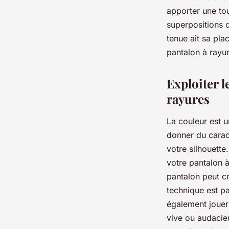
apporter une tou
superpositions d
tenue ait sa pla
pantalon à rayur
Exploiter l
rayures
La couleur est u
donner du caract
votre silhouette
votre pantalon 
pantalon peut cr
technique est p
également jouer
vive ou audacieu