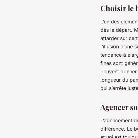
josèphe
•
18 février 2024
•
6 min de lecture
Choisir le
L’un des élément
dès le départ. M
attarder sur cert
l’illusion d’une
tendance à élargi
fines sont génér
peuvent donner 
longueur du pan
qui s’arrête jus
Agencer so
L’agencement de
différence. Le b
et uni est toujo