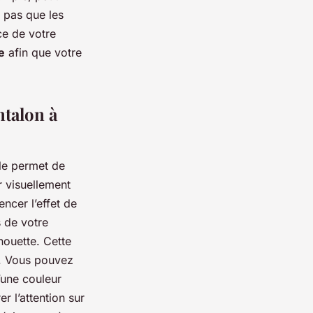
z pas que les
ce de votre
e
afin que votre
ntalon à
lle permet de
r visuellement
ncer l’effet de
 de votre
houette. Cette
s. Vous pouvez
’une couleur
r l’attention sur