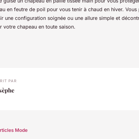
e guise un chapeau en paille tissée main pour vous protége
au en feutre de poil pour vous tenir à chaud en hiver. Vou
ir une configuration soignée ou une allure simple et décont
r votre chapeau en toute saison.
RIT PAR
osèphe
articles Mode