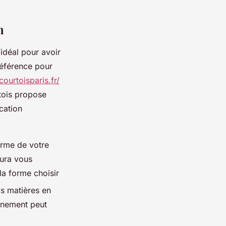
on
idéal pour avoir
référence pour
courtoisparis.fr/
rtois propose
cation
orme de votre
aura vous
la forme choisir
os matières en
vènement peut