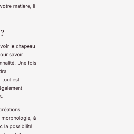
otre matière, il
 ?
voir le chapeau
pour savoir
nnalité. Une fois
udra
 tout est
 également
s.
créations
e morphologie, à
la possibilité