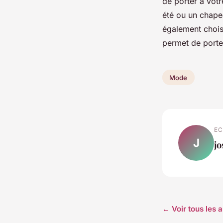
de porter à votr
été ou un chape
également chois
permet de porte
Mode
EC
J
j
← Voir tous les 