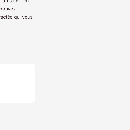
r du soleil en
s pouvez
ractée qui vous