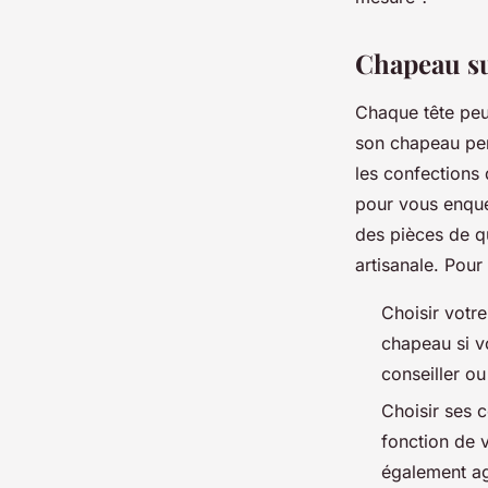
josèphe
•
12 décembre 2022
•
2 min de lecture
Chapeau su
Chaque tête peu
son chapeau per
les confections
pour vous enquér
des pièces de qu
artisanale. Pour 
Choisir votr
chapeau si v
conseiller o
Choisir ses 
fonction de v
également agi