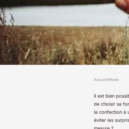
Accueil
›
Mode
MODE
Confection de chape
Il est bien pos
de choisir sa fo
qu'il faut savoir
la confection à 
éviter les surp
mesure ?