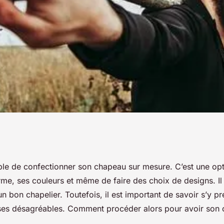
au sur mesure : ce
sible de confectionner son chapeau sur mesure. C’est une op
rme, ses couleurs et même de faire des choix de designs. Il 
un bon chapelier. Toutefois, il est important de savoir s’y p
rises désagréables. Comment procéder alors pour avoir son