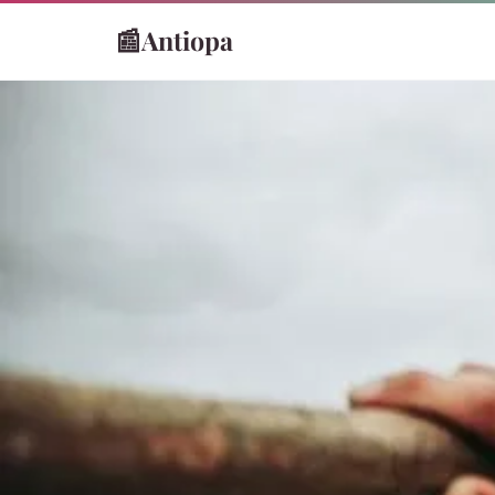
📰
Antiopa