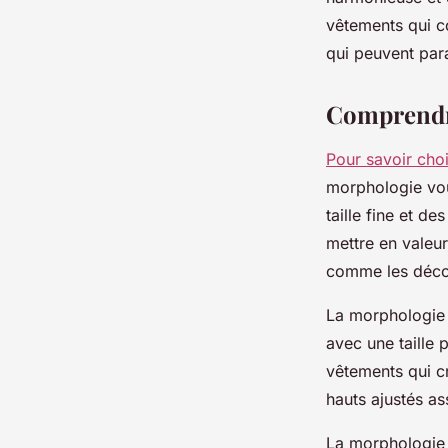
josèphe
•
9 mai 2024
•
4 min de lecture
vêtements qui c
qui peuvent para
Comprendre
Pour savoir cho
morphologie vou
taille fine et 
mettre en valeur 
comme les décoll
La morphologie 
avec une taille
vêtements qui cré
hauts ajustés a
La morphologie e