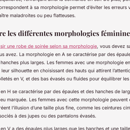
orrespondent à sa morphologie permet d’éviter les erreurs 
ître maladroites ou peu flatteuses.
 les différentes morphologies féminine
isir une robe de soirée selon sa morphologie
, vous devez s
s avez. La morphologie en A se caractérise par des épaules
des hanches plus larges. Les femmes avec une morphologie e
leur silhouette en choisissant des hauts qui attirent l’attenti
etés en V, et des bas évasés ou fluides pour équilibrer le
en H se caractérise par des épaules et des hanches de large
 peu marquée. Les femmes avec cette morphologie peuvent 
ent l’illusion d’une taille plus fine, comme les ceintures cin
ssociés à des jupes ou des pantalons évasés.
n V a des épaules plus larges que les hanches et une taille