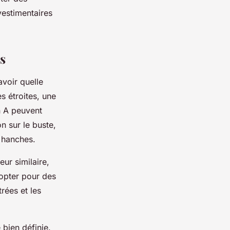
vestimentaires
s
avoir quelle
 étroites, une
n A peuvent
on sur le buste,
s hanches.
ur similaire,
opter pour des
trées et les
 bien définie.