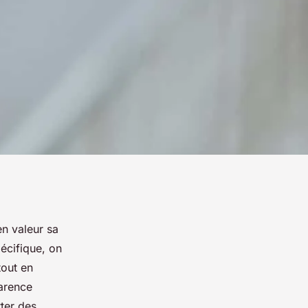
en valeur sa
écifique, on
tout en
arence
rter des