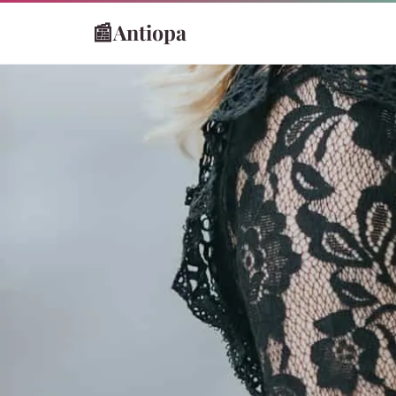
📰
Antiopa