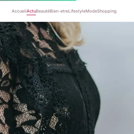
Accueil
Actu
Beauté
Bien-etre
Lifestyle
Mode
Shopping