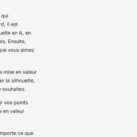
 qui
, il est
uette en A, en
rs. Ensuite,
 que vous aimez
a mise en valeur
r la silhouette,
e souhaitez.
r vos points
e en valeur
 importe ce que