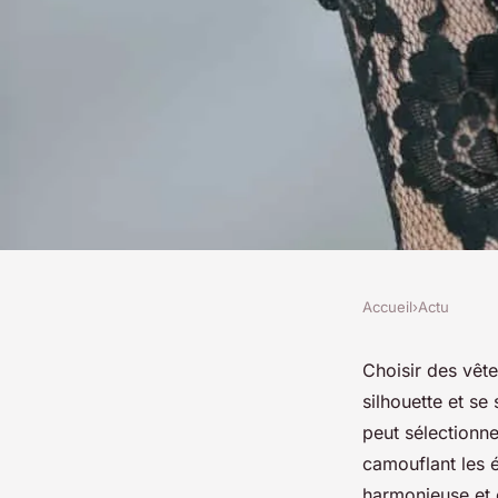
Accueil
›
Actu
ACTU
Quelle robe de soiré
Choisir des vêt
silhouette et s
morphologie : guid
peut sélectionne
camouflant les 
harmonieuse et é