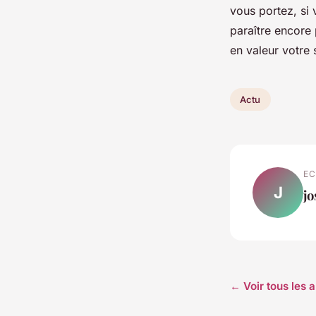
vous portez, si 
paraître encore 
en valeur votre 
Actu
EC
J
j
← Voir tous les a