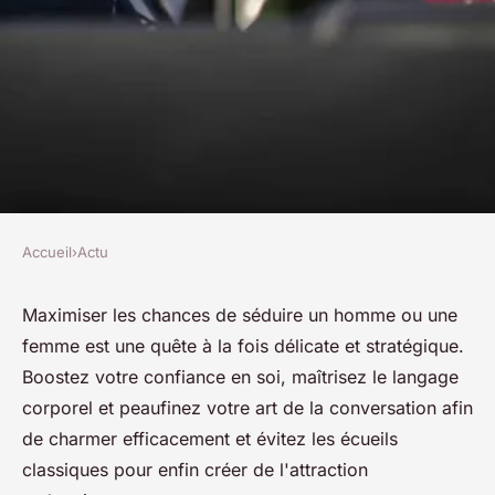
Accueil
›
Actu
ACTU
Conseils de séduction :
Maximiser les chances de séduire un homme ou une
femme est une quête à la fois délicate et stratégique.
comment maximiser vos
Boostez votre confiance en soi, maîtrisez le langage
chances ?
corporel et peaufinez votre art de la conversation afin
de charmer efficacement et évitez les écueils
josèphe
•
18 mars 2024
•
3 min de lecture
classiques pour enfin créer de l'attraction