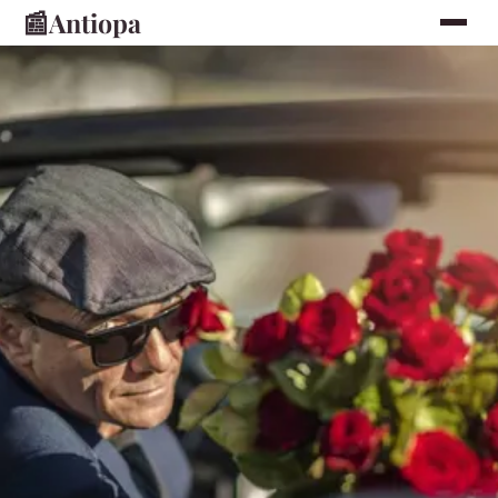
📰
Antiopa