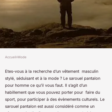
Accueil
›
Mode
MODE
Comment choisir un sarouel
Etes-vous à la recherche d’un vêtement masculin
stylé, séduisant et à la mode ? Le sarouel pantalon
pour homme ?
pour homme ce qu’il vous faut. Il s’agit d’un
habillement que vous pouvez porter pour faire du
josèphe
•
19 décembre 2022
•
3 min de lecture
sport, pour participer à des évènements culturels. Le
sarouel pantalon est aussi considéré comme un