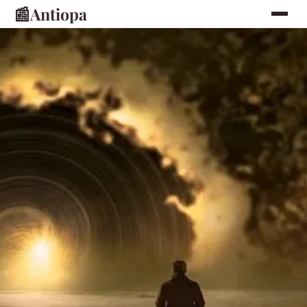
📰
Antiopa