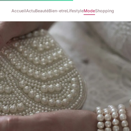
Accueil
Actu
Beauté
Bien-etre
Lifestyle
Mode
Shopping