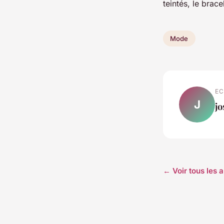
teintés, le brac
Mode
EC
J
j
← Voir tous les 