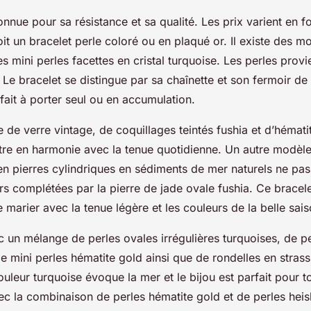
onnue pour sa résistance et sa qualité. Les prix varient en f
it un bracelet perle coloré ou en plaqué or. Il existe des m
s mini perles facettes en cristal turquoise. Les perles prov
 Le bracelet se distingue par sa chaînette et son fermoir de
parfait à porter seul ou en accumulation.
e de verre vintage, de coquillages teintés fushia et d’hémati
être en harmonie avec la tenue quotidienne. Un autre modèle
 en pierres cylindriques en sédiments de mer naturels ne pa
rs complétées par la pierre de jade ovale fushia. Ce brace
 marier avec la tenue légère et les couleurs de la belle sai
 un mélange de perles ovales irrégulières turquoises, de pe
e mini perles hématite gold ainsi que de rondelles en strass
ouleur turquoise évoque la mer et le bijou est parfait pour t
ec la combinaison de perles hématite gold et de perles heis