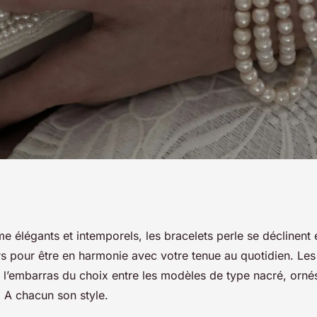
acelets perle pour
élégants et intemporels, les bracelets perle se déclinent e
urs pour être en harmonie avec votre tenue au quotidien. Le
s Bijoux
 l’embarras du choix entre les modèles de type nacré, ornés 
. A chacun son style.