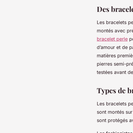
josèphe
•
23 juin 2024
•
3 min de lecture
Des bracele
Les bracelets pe
montés avec pré
bracelet perle
po
d’amour et de pa
matières premièr
pierres semi-pré
testées avant d
Types de b
Les bracelets pe
sont montés sur 
sont protégés a