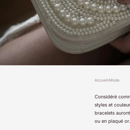
Accueil
›
Mode
MODE
Un large choix de br
Considéré comme 
styles et coule
femme chez Cloraly
bracelets auront
ou en plaqué or