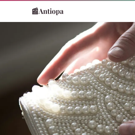
📰
Antiopa