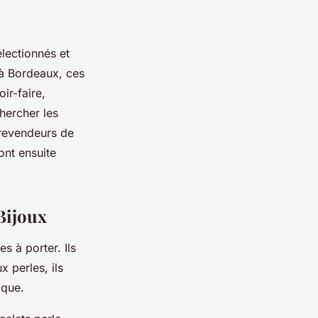
électionnés et
 à Bordeaux, ces
ir-faire,
hercher les
 revendeurs de
ont ensuite
Bijoux
s à porter. Ils
x perles, ils
ique.