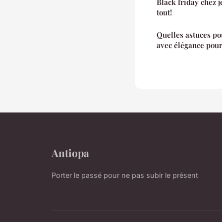
Black friday chez j
tout!
Quelles astuces po
avec élégance pour
Antiopa
Porter le passé pour ne pas subir le présent