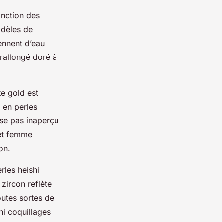
onction des
odèles de
iennent d’eau
 rallongé doré à
te gold est
 en perles
sse pas inaperçu
let femme
son.
rles heishi
 zircon reflète
outes sortes de
hi coquillages