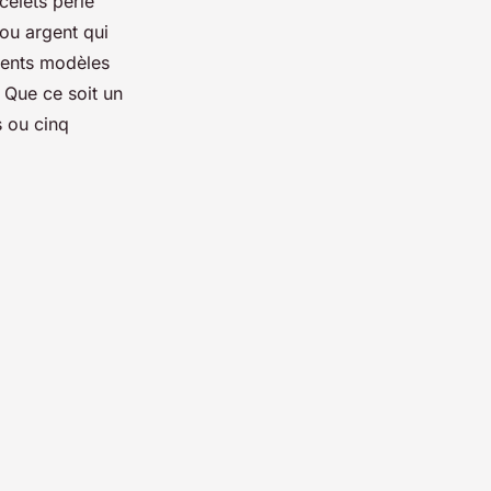
celets perle
 ou argent qui
érents modèles
 Que ce soit un
s ou cinq