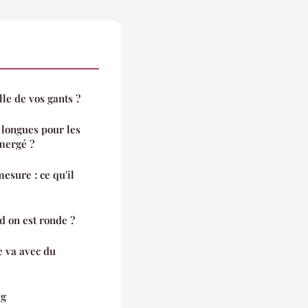
le de vos gants ?
 longues pour les
bmergé ?
esure : ce qu'il
d on est ronde ?
e va avec du
ag