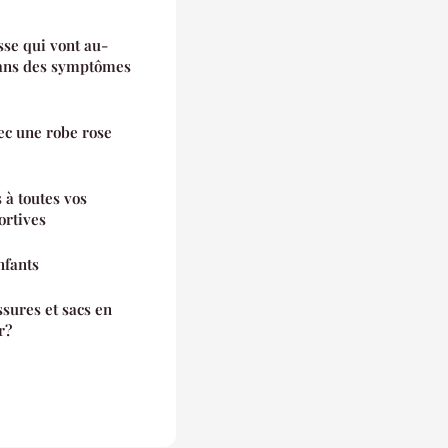
sse qui vont au-
 dans des symptômes
ec une robe rose
 à toutes vos
ortives
nfants
sures et sacs en
r?