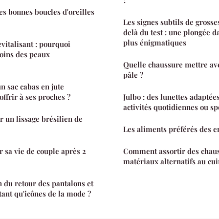
?
s bonnes boucles d'oreilles
Les signes subtils de grosse
delà du test : une plongée
plus énigmatiques
italisant : pourquoi
 soins des peaux
Quelle chaussure mettre av
pâle ?
 sac cabas en jute
ffrir à ses proches ?
Julbo : des lunettes adaptées
activités quotidiennes ou sp
 un lissage brésilien de
Les aliments préférés des e
sa vie de couple après 2
Comment assortir des chaus
matériaux alternatifs au cui
n du retour des pantalons et
tant qu'icônes de la mode ?