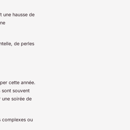
ît une hausse de
une
telle, de perles
iper cette année.
s sont souvent
r une soirée de
fs complexes ou