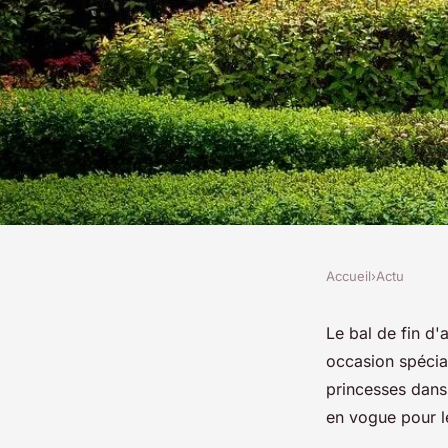
Accueil
›
Actu
ACTU
Les 6 robes de bal 
Le bal de fin d'
occasion spécial
de cette année
princesses dans 
en vogue pour l