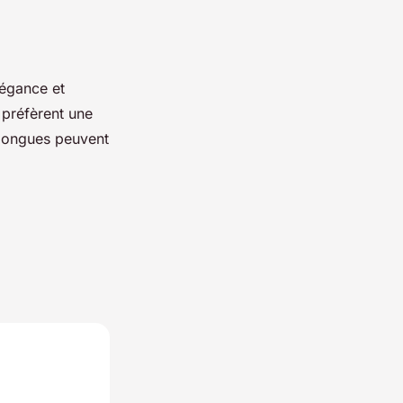
légance et
i préfèrent une
 longues peuvent