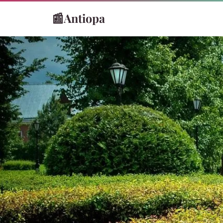
📰
Antiopa