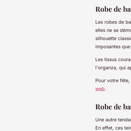
josèphe
•
2 juillet 2023
•
2 min de lecture
Robe de ba
Les robes de ba
elles ne se dém
silhouette class
imposantes que j
Les tissus cour
l'organza, qui a
Pour votre fête
web
.
Robe de bal
Une autre tenda
En effet, ces t