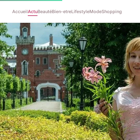
Accueil
Actu
Beauté
Bien-etre
Lifestyle
Mode
Shopping