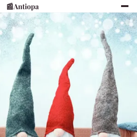
📰
Antiopa