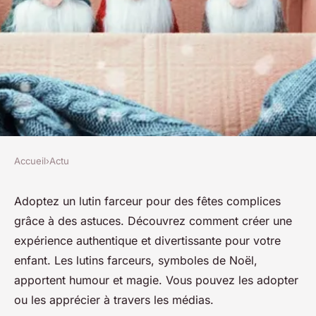
Accueil
›
Actu
ACTU
Adoption d'un lutin farceur :
Adoptez un lutin farceur pour des fêtes complices
grâce à des astuces. Découvrez comment créer une
conseils et astuces pour des
expérience authentique et divertissante pour votre
fêtes complices
enfant. Les lutins farceurs, symboles de Noël,
apportent humour et magie. Vous pouvez les adopter
josèphe
•
8 décembre 2023
•
2 min de lecture
ou les apprécier à travers les médias.