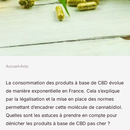
Accueil
›
Actu
ACTU
Comment acheter du CBD pas
La consommation des produits à base de CBD évolue
de manière exponentielle en France. Cela s’explique
cher ?
par la légalisation et la mise en place des normes
permettant d’encadrer cette molécule de cannabidiol.
josèphe
•
5 janvier 2024
•
2 min de lecture
Quelles sont les astuces à prendre en compte pour
dénicher les produits à base de CBD pas cher ?