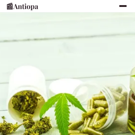
📰
Antiopa