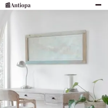
📰
Antiopa