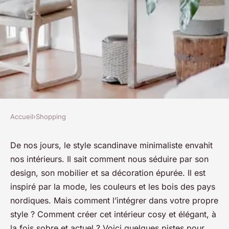
Accueil
›
Shopping
SHOPPING
Comment intégrer des
De nos jours, le style scandinave minimaliste envahit
nos intérieurs. Il sait comment nous séduire par son
éléments de mode scandinave
design, son mobilier et sa décoration épurée. Il est
minimaliste dans un style
inspiré par la mode, les couleurs et les bois des pays
personnel ?
nordiques. Mais comment l’intégrer dans votre propre
style ? Comment créer cet intérieur cosy et élégant, à
josèphe
•
18 février 2024
•
6 min de lecture
la fois sobre et actuel ? Voici quelques pistes pour