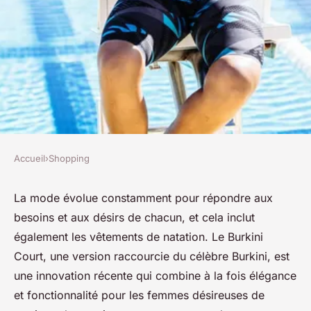
Accueil
›
Shopping
SHOPPING
Découvrez l'élégance du
La mode évolue constamment pour répondre aux
besoins et aux désirs de chacun, et cela inclut
Burkini Court pour vos
également les vêtements de natation. Le Burkini
séances de natation
Court, une version raccourcie du célèbre Burkini, est
une innovation récente qui combine à la fois élégance
josèphe
•
25 mars 2024
•
3 min de lecture
et fonctionnalité pour les femmes désireuses de