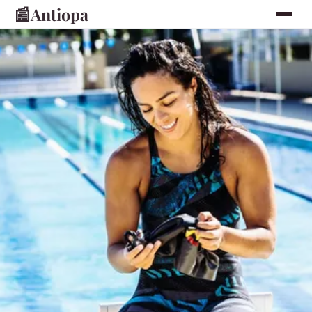
📰
Antiopa