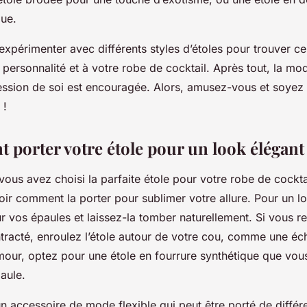
ue.
expérimenter avec différents styles d’étoles pour trouver ce
 personnalité et à votre robe de cocktail. Après tout, la mod
ression de soi est encouragée. Alors, amusez-vous et soyez
 !
 porter votre étole pour un look élégant
ous avez choisi la parfaite étole pour votre robe de cocktail
oir comment la porter pour sublimer votre allure. Pour un l
ur vos épaules et laissez-la tomber naturellement. Si vous 
ntracté, enroulez l’étole autour de votre cou, comme une éc
mour, optez pour une étole en fourrure synthétique que vou
aule.
un accessoire de mode flexible qui peut être porté de différ