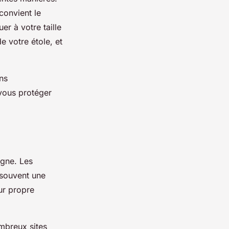
convient le
r à votre taille
de votre étole, et
ns
 vous protéger
igne. Les
 souvent une
ur propre
mbreux sites