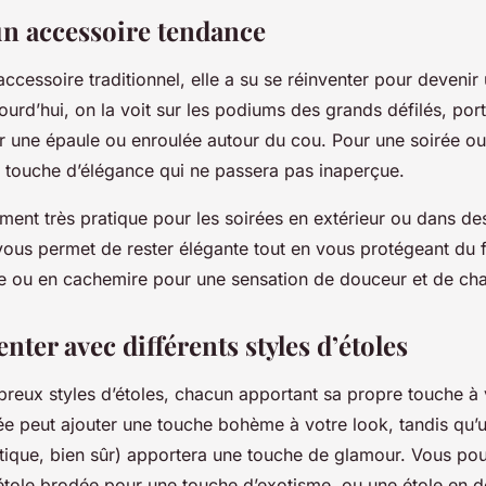
 un accessoire tendance
 accessoire traditionnel, elle a su se réinventer pour devenir
urd’hui, on la voit sur les podiums des grands défilés, po
r une épaule ou enroulée autour du cou. Pour une soirée o
e touche d’élégance qui ne passera pas inaperçue.
ement très pratique pour les soirées en extérieur ou dans des
 vous permet de rester élégante tout en vous protégeant du 
ie ou en cachemire pour une sensation de douceur et de cha
nter avec différents styles d’étoles
breux styles d’étoles, chacun apportant sa propre touche à 
ée peut ajouter une touche bohème à votre look, tandis qu’u
étique, bien sûr) apportera une touche de glamour. Vous p
étole brodée pour une touche d’exotisme, ou une étole en d