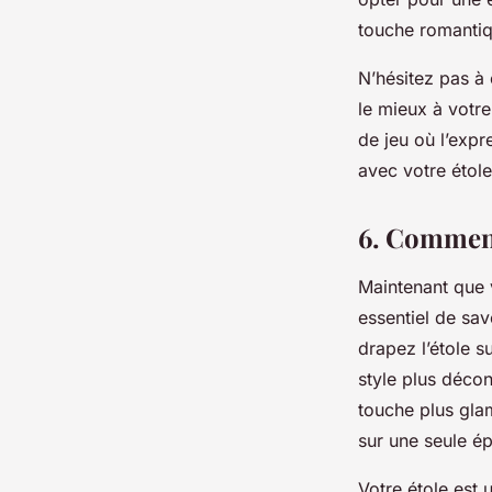
touche romantiq
N’hésitez pas à 
le mieux à votre
de jeu où l’exp
avec votre étole
6. Comment
Maintenant que v
essentiel de sav
drapez l’étole s
style plus déco
touche plus gla
sur une seule ép
Votre étole est 