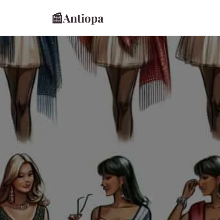
📰
Antiopa