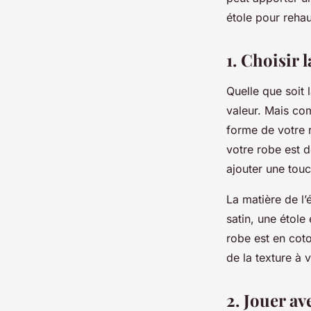
josèphe
•
7 mars 2024
•
6 min de lecture
étole pour reha
1. Choisir 
Quelle que soit 
valeur. Mais com
forme de votre r
votre robe est d
ajouter une tou
La matière de l
satin, une étol
robe est en coto
de la texture à 
2. Jouer a