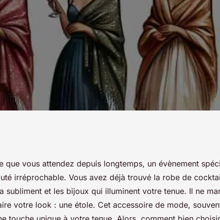
assortir des étoles
irée que vous attendez depuis longtemps, un évènement spéci
té irréprochable. Vous avez déjà trouvé la robe de cocktail
robe de cocktail ?
a subliment et les bijoux qui illuminent votre tenue. Il ne m
aire votre look : une étole. Cet accessoire de mode, souven
e touche unique à votre tenue. Alors, comment bien choisir 