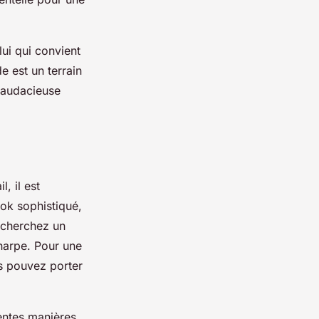
lui qui convient
e est un terrain
 audacieuse
, il est
ook sophistiqué,
recherchez un
harpe. Pour une
s pouvez porter
entes manières.