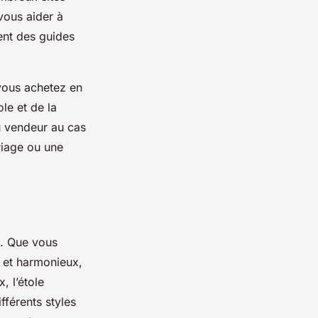
 vous aider à
ent des guides
vous achetez en
le et de la
du vendeur au cas
riage ou une
l. Que vous
 et harmonieux,
, l’étole
fférents styles