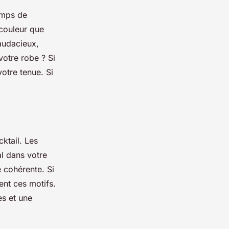
temps de
couleur que
audacieux,
votre robe ? Si
otre tenue. Si
ktail. Les
al dans votre
e cohérente. Si
ent ces motifs.
es et une