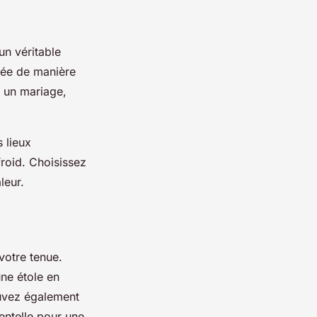
 un véritable
rtée de manière
u un mariage,
 lieux
froid. Choisissez
leur.
votre tenue.
ne étole en
ouvez également
entelle pour une