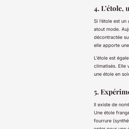
4. L’étole,
Si l’étole est un
atout mode. Aujo
décontractée su
elle apporte un
L’étole est égal
climatisés. Elle
une étole en so
5. Expérime
Il existe de nom
Une étole frang
fourrure (synth
opter pour une 