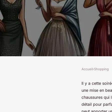
Accueil
›
Shopping
SHOPPING
Comment choisir et 
Il y a cette so
une mise en beau
pour rehausser une 
chaussures qui l
détail pour parf
peut apporter un