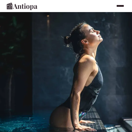
📰
Antiopa