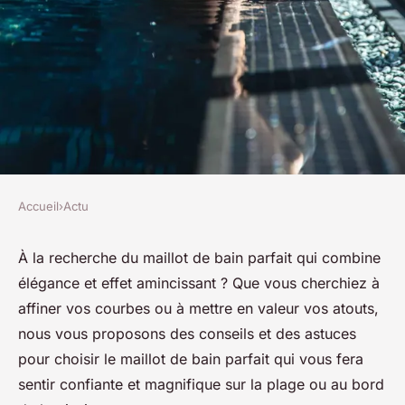
Accueil
›
Actu
ACTU
Guide pour trouver un maillot
À la recherche du maillot de bain parfait qui combine
élégance et effet amincissant ? Que vous cherchiez à
de bain amincissant et
affiner vos courbes ou à mettre en valeur vos atouts,
sculptant zéro défaut
nous vous proposons des conseils et des astuces
pour choisir le maillot de bain parfait qui vous fera
josèphe
•
7 mars 2024
•
3 min de lecture
sentir confiante et magnifique sur la plage ou au bord