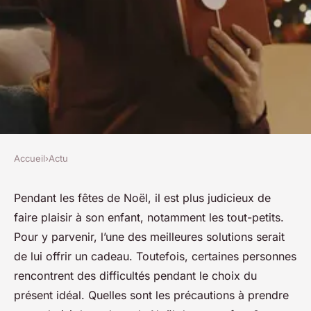
Accueil
›
Actu
ACTU
Quelques astuces pour offrir
Pendant les fêtes de Noël, il est plus judicieux de
faire plaisir à son enfant, notamment les tout-petits.
un Cadeau de Noël à son
Pour y parvenir, l’une des meilleures solutions serait
enfant
de lui offrir un cadeau. Toutefois, certaines personnes
rencontrent des difficultés pendant le choix du
josèphe
•
25 novembre 2023
•
2 min de lecture
présent idéal. Quelles sont les précautions à prendre