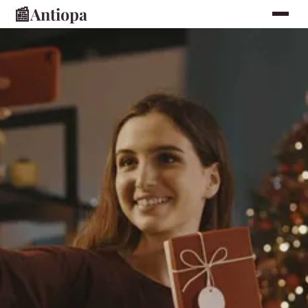
📰
Antiopa