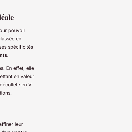
déale
pour pouvoir
lassée en
es spécificités
nts
.
. En effet, elle
ettant en valeur
 décolleté en V
tions.
ffiner leur