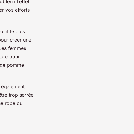
btenir l’effet
er vos efforts
point le plus
 pour créer une
. Les femmes
ture pour
e de pomme
 également
être trop serrée
ne robe qui