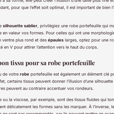
 à sa forme, elle peut créer l’illusion d’une taille plus fine e
dant, pour que l’effet soit optimal, il est important de bien l
ne
silhouette sablier
, privilégiez une robe portefeuille qui m
tre en valeur vos formes. Pour celles qui ont une morpholog
 ventre plus rond et des
épaules
larges, optez pour une ro
é en V pour attirer l’attention vers le haut du corps.
bon tissu pour sa robe portefeuille
su de votre
robe
portefeuille est également un élément clé po
fet, certains tissus peuvent donner l’illusion d’une silhouett
tres peuvent au contraire accentuer vos rondeurs.
e ou la viscose, par exemple, sont des tissus fluides qui to
ent délicatement les formes sans les marquer. À l’inverse, le
s ne sont pas recommandés, car ils peuvent mettre en avan