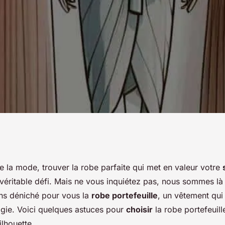
r choisir une robe
e la mode, trouver la robe parfaite qui met en valeur votre
 véritable défi. Mais ne vous inquiétez pas, nous sommes l
ne la silhouette?
ns déniché pour vous la
robe portefeuille
, un vêtement qui 
gie. Voici quelques astuces pour
choisir
la robe portefeuill
ilhouette.