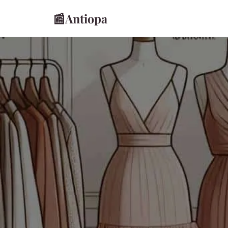
📰
Antiopa