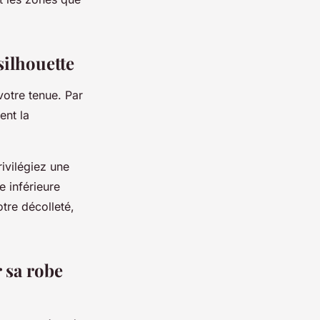
silhouette
votre tenue. Par
ent la
rivilégiez une
e inférieure
otre décolleté,
 sa robe