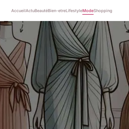
Accueil
Actu
Beauté
Bien-etre
Lifestyle
Mode
Shopping