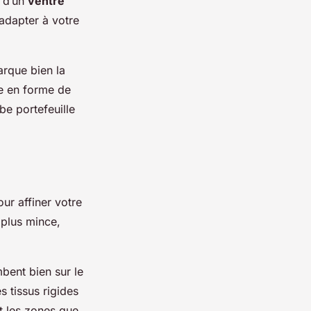
t d’un
ventre
’adapter à votre
arque bien la
ie en forme de
be portefeuille
ur affiner votre
e plus mince,
mbent bien sur le
s tissus rigides
t les zones que