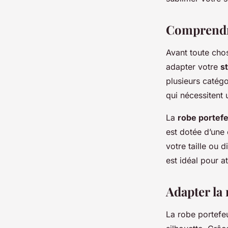
josèphe
•
7 mars 2024
•
6 min de lecture
Comprendre
Avant toute cho
adapter votre
s
plusieurs catégo
qui nécessitent 
La
robe portefe
est dotée d’une 
votre taille ou 
est idéal pour a
Adapter la 
La robe portefeu