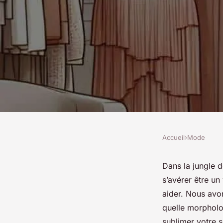
Accueil
›
Mode
MODE
Quelles astuces pou
Dans la jungle d
s’avérer être un
portefeuille qui affi
aider. Nous avo
quelle morpholo
sublimer votre s