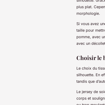
silhouette. Grâce
plus plat. Cepen
morphologie.
Si vous avez u
taille pour met
pomme, avec un
avec un décollet
Choisir le 
Le choix du tis
silhouette. En ef
tandis que d’au
Le jersey de soi
corps et soulign
ou trop moulant