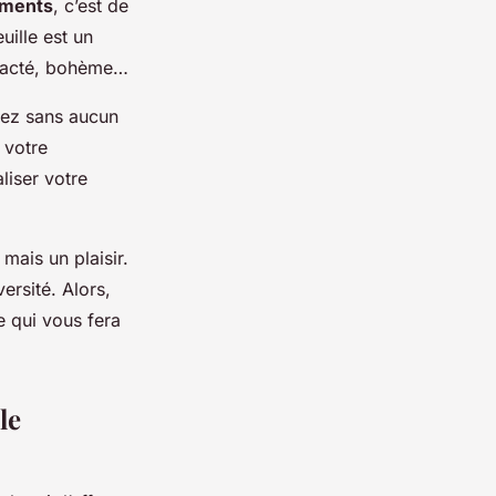
ements
, c’est de
uille est un
tracté, bohème…
rez sans aucun
 votre
liser votre
mais un plaisir.
rsité. Alors,
e qui vous fera
le