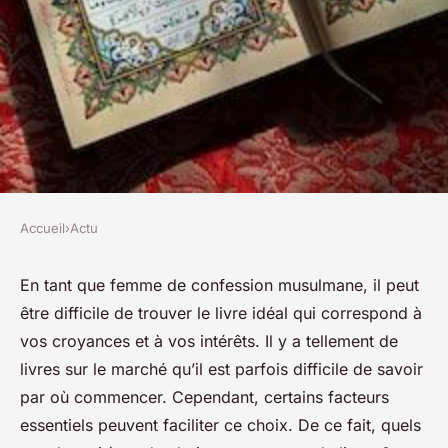
Accueil
›
Actu
ACTU
Comment choisir un livre pour
En tant que femme de confession musulmane, il peut
être difficile de trouver le livre idéal qui correspond à
une femme de confession
vos croyances et à vos intérêts. Il y a tellement de
musulmane ?
livres sur le marché qu’il est parfois difficile de savoir
par où commencer. Cependant, certains facteurs
josèphe
•
17 juin 2023
•
2 min de lecture
essentiels peuvent faciliter ce choix. De ce fait, quels