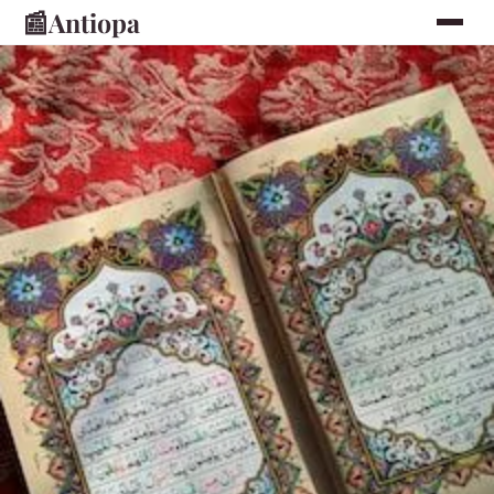
📰
Antiopa