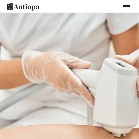
📰
Antiopa