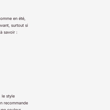
 comme en été,
vant, surtout si
à savoir :
le style
. On recommande
 une couleur