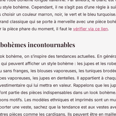
style bohème. Cependant, il ne s’agit pas d’une règle à suiv
 choisir un couleur marron, noir, le vert et le bleu turquois
grand classique qui se porte à merveille avec une pièce bo
r la pièce phare du moment, il faut le
vérifier via ce lien
.
 bohèmes incontournables
ok bohème, on s’inspire des tendances actuelles. En général,
 qui peuvent afficher un style bohème : les jupes et les rob
 sans franges, les blouses vaporeuses, les tuniques brodée
obes vaporeuses, les jupes en dentelles. Il appartient à ch
 vestimentaire qui lui mettra en valeur. Rappelons que les ju
font partie des pièces indispensables dans un look bohème. 
 bons motifs. Les modèles ethniques et imprimés sont un must
 porter une veste, sachez que la tendance est aux vestes av
tres pièces comme les cardigans. Ils peuvent être en maill