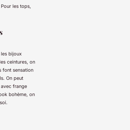
 Pour les tops,
s
 les bijoux
les ceintures, on
 font sensation
ls. On peut
n avec frange
 look bohème, on
 soi.