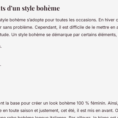
ts d’un style bohème
n style bohème s’adopte pour toutes les occasions. En hiver
r sans problème. Cependant, il est difficile de le mettre en a
bitude. Un style bohème se démarque par certains éléments, 
s.
s.
nt la base pour créer un look bohème 100 % féminin. Ainsi, 
 en toute saison et justement, cet été, il est mis en avant
une robe bohème longue italienne. Par ailleurs, le blanc est